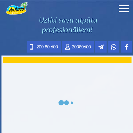
Uztici savu atpūtu
profesionāļiem!
200 80 600
20080600