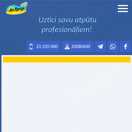
Uztici savu atpūtu
profesionāļiem!
23 220 000
20080600