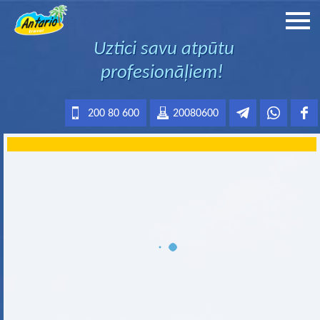
Uztici savu atpūtu
profesionāļiem!
200 80 600
20080600