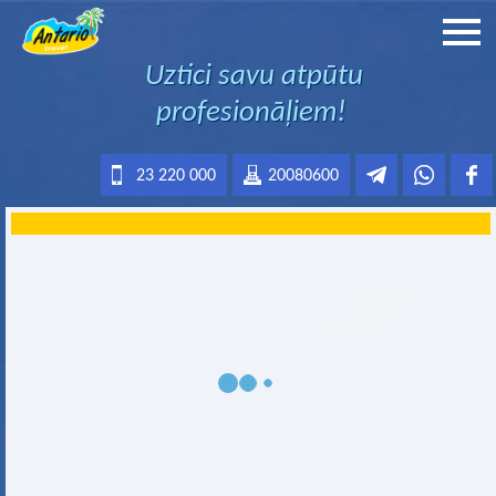
Uztici savu atpūtu
profesionāļiem!
23 220 000
20080600