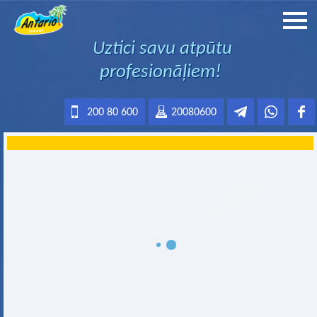
Uztici savu atpūtu
profesionāļiem!
200 80 600
20080600