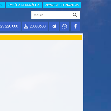
IO
SVARĪGA INFORMĀCIJA
APMAKSA UN GARANTIJA
23 220 000
20080600