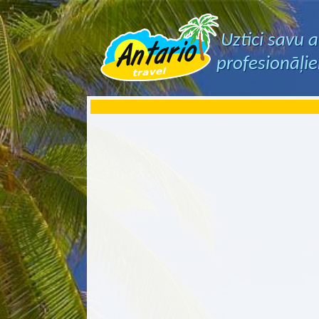
Uztici savu 
profesionāļi