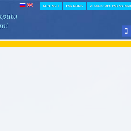
KONTAKTI
PAR MUMS
ATSAUKSMES PAR ANTAR
atpūtu
em!