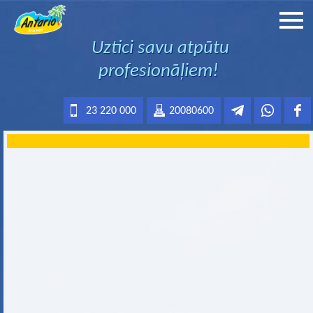
Uztici savu atpūtu
profesionāļiem!
23 220 000
20080600