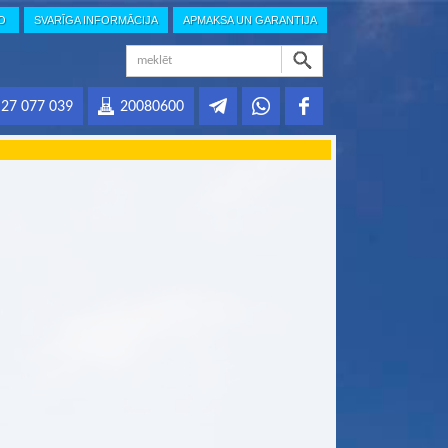
IO
SVARĪGA INFORMĀCIJA
APMAKSA UN GARANTIJA
27 077 039
20080600