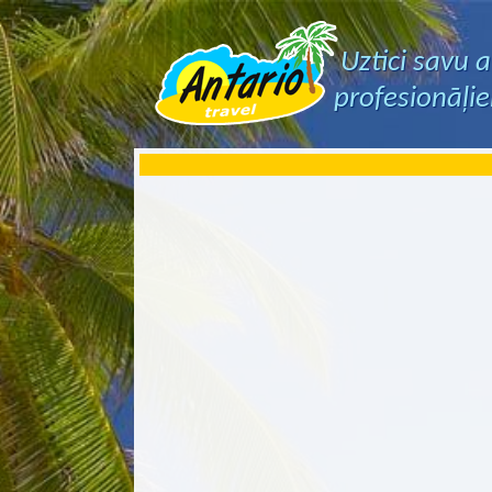
Uztici savu 
profesionāļi