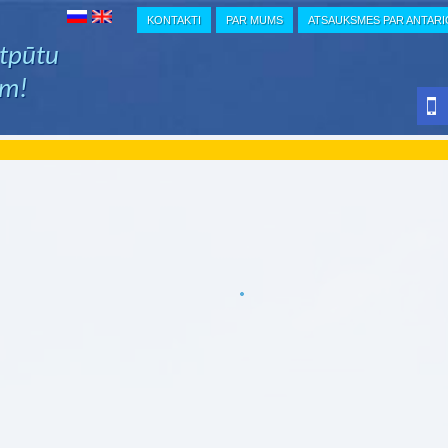
KONTAKTI
PAR MUMS
ATSAUKSMES PAR ANTAR
atpūtu
em!