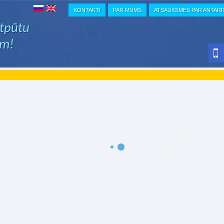
KONTAKTI
PAR MUMS
ATSAUKSMES PAR ANTAR
atpūtu
em!