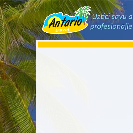
Uztici savu 
profesionāļi