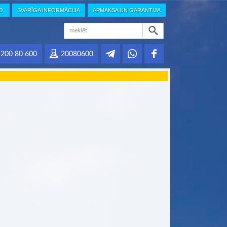
IO
SVARĪGA INFORMĀCIJA
APMAKSA UN GARANTIJA
200 80 600
20080600