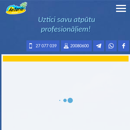
Uztici savu atpūtu
profesionāļiem!
27 077 039
20080600