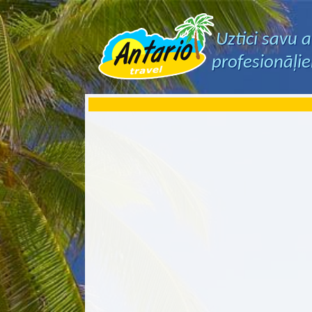
Uztici savu 
profesionāļi