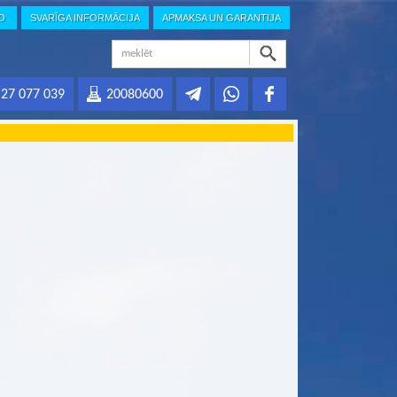
IO
SVARĪGA INFORMĀCIJA
APMAKSA UN GARANTIJA
27 077 039
20080600