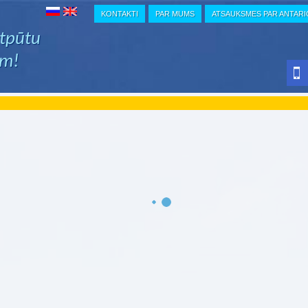
KONTAKTI
PAR MUMS
ATSAUKSMES PAR ANTAR
atpūtu
em!