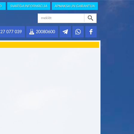
IO
SVARĪGA INFORMĀCIJA
APMAKSA UN GARANTIJA
27 077 039
20080600