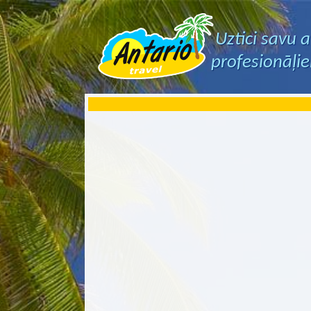
Uztici savu 
profesionāļi