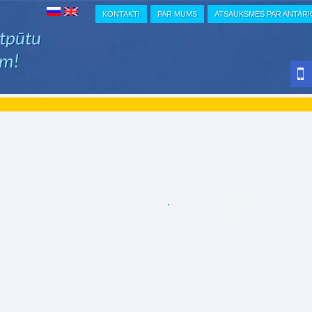
KONTAKTI
PAR MUMS
ATSAUKSMES PAR ANTAR
atpūtu
em!