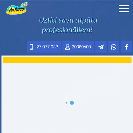
Uztici savu atpūtu
profesionāļiem!
27 077 039
20080600