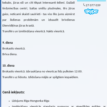
kebabs, jūras eži un citi tikpat interesanti ēdieni. Dažādi
27 077 039
tirdzniecības centri, baltas smilšu pludmales, tīrs jūras
gaiss, neticami skaisti saulrieti - tas viss liks jums aizmirst
par ikdienas problēmām un izbaudīt brīvdienas
Dienvidķīnas jūras krastā.
Transfērs un izmitināšana viesnīcā. Nakts viesnīcā.
9. diena
Brokastis viesnīcā.
Brīva diena.
10. diena
Brokastis viesnīcā. Izbraukšana no viesnīcas līdz pulksten 12:00.
Transfērs uz lidostu. Izlidošana mājās ar spilgtiem iespaidiem.
Cenā iekļauts:
Lidojums Rīga-Hongonka-Rīga
Izmitināšanu viesnīcās standarta numuros ar atsevišķām gultām, ar