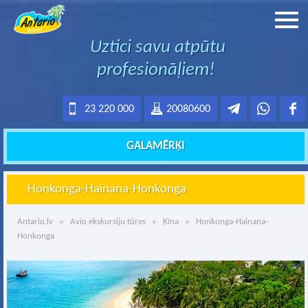
Uztici savu atpūtu
profesionāļiem!
23 220 000
20080600
GALAMĒRĶI
Honkonga-Hainana-Honkonga
Antario.lv
»
Avio ekskursiju tūres
»
Ķīna
» Honkonga-Hainana-
Honkonga