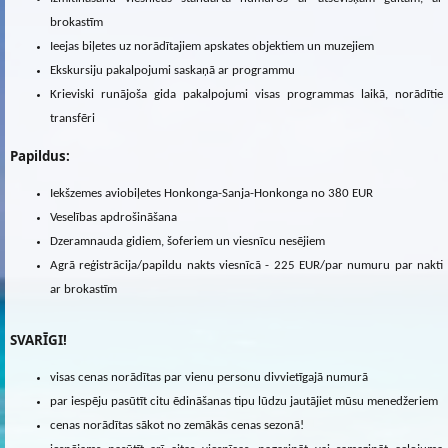
brokastīm
Ieejas biļetes uz norādītajiem apskates objektiem un muzejiem
Ekskursiju pakalpojumi saskaņā ar programmu
Krieviski runājoša gida pakalpojumi visas programmas laikā, norādītie
transfēri
Papildus:
Iekšzemes aviobiļetes Honkonga-Sanja-Honkonga no 380 EUR
Veselības apdrošināšana
Dzeramnauda gidiem, šoferiem un viesnīcu nesējiem
Agrā reģistrācija/papildu nakts viesnīcā - 225 EUR/par numuru par nakti
ar brokastīm
SVARĪGI!
visas cenas norādītas par vienu personu divvietīgajā numurā
par iespēju pasūtīt citu ēdināšanas tipu lūdzu jautājiet mūsu menedžeriem
cenas norādītas sākot no zemākās cenas sezonā!