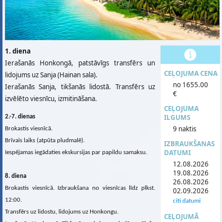
1. diena
Ierašanās Honkongā, patstāvīgs transfērs un
CEĻOJUMA CENA
lidojums uz Sanja (Hainan sala).
no 1655.00
Ierašanās Sanja, tikšanās lidostā. Transfērs uz
€
izvēlēto viesnīcu, izmitināšana.
CEĻOJUMA
ILGUMS
2.-7. dienas
9 naktis
Brokastis viesnīcā.
Brīvais laiks (atpūta pludmalē).
IZBRAUKŠANAS
DATUMI
Iespējamas iegādaties ekskursijas par papildu samaksu.
12.08.2026
19.08.2026
8. diena
26.08.2026
Brokastis viesnīcā. Izbraukšana no viesnīcas līdz plkst.
02.09.2026
12:00.
citi datumi
Transfērs uz lidostu, lidojums uz Honkongu.
CEĻOJUMĀ