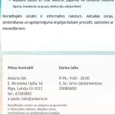
iespējams pasūtīt arī citas viesnīcas, pagarināt vai samazināt ceļojuma
ilgumu (neatiecās uz grupu ekskursiju ceļojumiem)
Norādītajām cenām ir informatīvs raksturs. Aktuālas cenas,
izmitināšanas un apstiprinājuma iespējas lūdzam precizēt, sazinoties ar
menedžeriem.
Mūsu kontakti
Darba laiks
Antario SIA
P.-Pk.: 9:00 - 18:00
E. Birznieka Upīša 16
S, Sv.: brīvs (dežūrtelefons
Rīga, Latvija LV-1011
20080600)
tel.: 67283882
e-pasts:
info@antario.lv
Norādītajām cenām un ceļojumu programmām
ir informatīvs raksturs. Aktuālas cenas,
izmitināšanas un apstiprinājuma iespējas