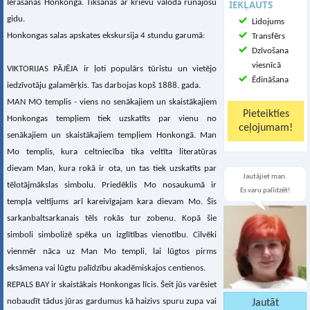
Ierašanās Honkongā. Tikšanās ar krievu valodā runājošu
IEKĻAUTS
gidu.
Lidojums
Honkongas salas apskates ekskursija 4 stundu garumā:
Transfērs
Dzīvošana
viesnīcā
VIKTORIJAS PĀJĒJA ir ļoti populārs tūristu un vietējo
Ēdināšana
iedzīvotāju galamērķis. Tas darbojas kopš 1888. gada.
MAN MO templis - viens no senākajiem un skaistākajiem
Honkongas tempļiem tiek uzskatīts par vienu no
senākajiem un skaistākajiem tempļiem Honkongā. Man
Mo templis, kura celtniecība tika veltīta literatūras
dievam Man, kura rokā ir ota, un tas tiek uzskatīts par
Jautājiet man.
tēlotājmākslas simbolu. Priedēklis Mo nosaukumā ir
Es varu palīdzēt!
tempļa veltījums arī kareivīgajam kara dievam Mo. Šis
sarkanbaltsarkanais tēls rokās tur zobenu. Kopā šie
simboli simbolizē spēka un izglītības vienotību. Cilvēki
vienmēr nāca uz Man Mo templi, lai lūgtos pirms
eksāmena vai lūgtu palīdzību akadēmiskajos centienos.
REPALS BAY ir skaistākais Honkongas līcis. Šeit jūs varēsiet
nobaudīt tādus jūras gardumus kā haizivs spuru zupa vai