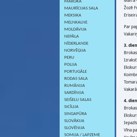
Mafra —
MAROKA
Žozē Fr
MAURĪCIJAS SALA
Eriseir
MEKSIKA
MELNKALNE
Par pa
MOLDĀVIJA
Vakariņ
NEPĀLA
NĪDERLANDE
3. die
NORVĒĢIJA
Brokast
PERU
Izrakst
POLIJA
Ekskurs
PORTUGĀLE
Koimbr
RODAS SALA
Tomara
RUMĀNIJA
Vakarā 
SARDĪNIJА
SEIŠELU SALAS
4. die
SICĪLIJA
Brokast
SINGAPŪRA
Ekskur
SLOVĀKIJA
Iepazīs
SLOVĒNIJA
Vīna p
SOMIJA / LAPZEME