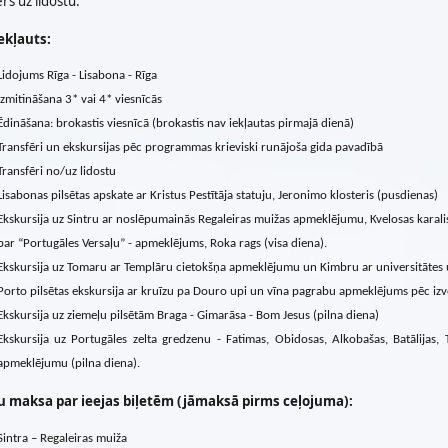
rs uz lidostu.
ekļauts:
Lidojums Rīga - Lisabona - Rīga
Izmitināšana 3* vai 4* viesnīcās
Ēdināšana: brokastis viesnīcā (brokastis nav iekļautas pirmajā dienā)
Transfēri un ekskursijas pēc programmas krieviski runājoša gida pavadībā
Transfēri no/uz lidostu
Lisabonas pilsētas apskate ar Kristus Pestītāja statuju, Jeronimo klosteris (pusdienas)
Ekskursija uz Sintru ar noslēpumainās Regaleiras muižas apmeklējumu, Kvelosas karalisk
par “Portugāles Versaļu” - apmeklējums, Roka rags (visa diena).
Ekskursija uz Tomaru ar Templāru cietokšņa apmeklējumu un Kimbru ar universitātes u
Porto pilsētas ekskursija ar kruīzu pa Douro upi un vīna pagrabu apmeklējums pēc izvē
Ekskursija uz ziemeļu pilsētām Braga - Gimarāsa - Bom Jesus (pilna diena)
Ekskursija uz Portugāles zelta gredzenu - Fatimas, Obidosas, Alkobašas, Batālijas
apmeklējumu (pilna diena).
u maksa par ieejas biļetēm (jāmaksā pirms ceļojuma):
Sintra – Regaleiras muiža