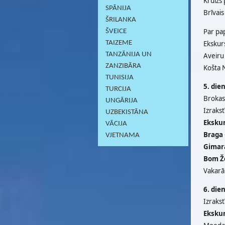
Kruīzs 
SPĀNIJA
Brīvais
ŠRILANKA
Par pa
ŠVEICE
Ekskurs
TAIZEME
TANZĀNIJA UN
Aveiru 
ZANZIBĀRA
Košta N
TUNISIJA
5. die
TURCIJA
Brokast
UNGĀRIJA
Izrakst
UZBEKISTĀNA
Ekskur
VĀCIJA
Braga
VJETNAMA
Gimar
Bom Ž
Vakarā 
6. die
Izrakst
Ekskur