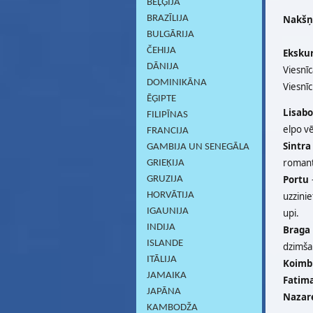
BEĻĢIJA
BRAZĪLIJA
Nakšņo
BULGĀRIJA
ČEHIJA
Ekskur
DĀNIJA
Viesnī
DOMINIKĀNA
Viesnīc
ĒĢIPTE
Lisab
FILIPĪNAS
elpo vē
FRANCIJA
Sintra
GAMBIJA UN SENEGĀLA
romant
GRIEĶIJA
Portu
-
GRUZIJA
HORVĀTIJA
uzzinie
IGAUNIJA
upi.
INDIJA
Braga
ISLANDE
dzimša
ITĀLIJA
Koimb
JAMAIKA
Fatim
JAPĀNA
Nazar
KAMBODŽA