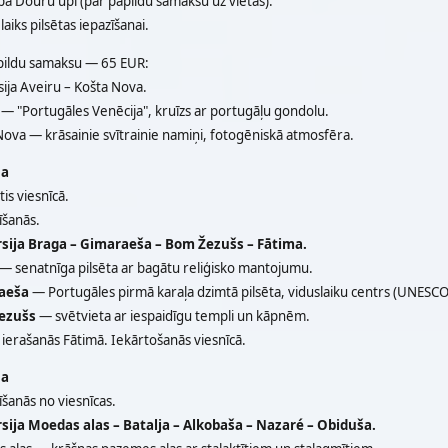
pa Douru upi (par papildu samaksu uz vietas).
 laiks pilsētas iepazīšanai.
pildu samaksu — 65 EUR:
ija Aveiru – Košta Nova.
— "Portugāles Venēcija", kruīzs ar portugāļu gondolu.
ova — krāsainie svītrainie namiņi, fotogēniskā atmosfēra.
na
is viesnīcā.
īšanās.
sija Braga – Gimaraeša – Bom Žezušs – Fātima.
— senatnīga pilsēta ar bagātu reliģisko mantojumu.
aeša
— Portugāles pirmā karaļa dzimtā pilsēta, viduslaiku centrs (UNESCO
ezušs
— svētvieta ar iespaidīgu templi un kāpnēm.
ierašanās Fātimā. Iekārtošanās viesnīcā.
na
īšanās no viesnīcas.
sija Moedas alas – Batalja – Alkobaša – Nazaré – Obiduša.