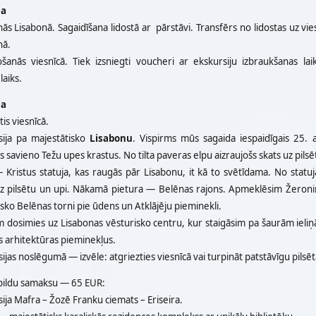
na
ās Lisabonā. Sagaidīšana lidostā ar pārstāvi. Transfērs no lidostas uz vie
nā.
ošanās viesnīcā. Tiek izsniegti voucheri ar ekskursiju izbraukšanas lai
laiks.
na
is viesnīcā.
sija pa majestātisko
Lisabonu
. Vispirms mūs sagaida iespaidīgais 25. a
kas savieno Težu upes krastus. No tilta paveras elpu aizraujošs skats uz pilsē
— Kristus statuja, kas raugās pār Lisabonu, it kā to svētīdama. No sta
uz pilsētu un upi. Nākamā pietura — Belēnas rajons. Apmeklēsim Žeronimu
sko Belēnas torni pie ūdens un Atklājēju pieminekli.
m dosimies uz Lisabonas vēsturisko centru, kur staigāsim pa šaurām ieli
s arhitektūras pieminekļus.
ijas noslēgumā — izvēle: atgriezties viesnīcā vai turpināt patstāvīgu pilsēta
pildu samaksu — 65 EUR:
ija Mafra – Žozē Franku ciemats – Eriseira.