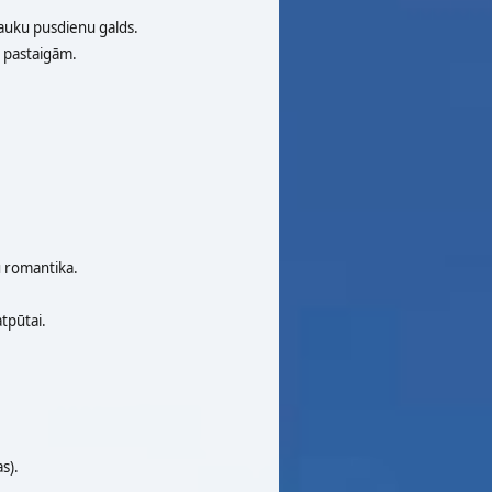
lauku pusdienu galds.
n pastaigām.
 romantika.
tpūtai.
s).