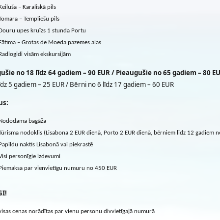
Keiluša – Karaliskā pils
Tomara – Templiešu pils
Douru upes kruīzs 1 stunda Portu
Fātima – Grotas de Moeda pazemes alas
Radiogidi visām ekskursijām
ušie no 18 līdz 64 gadiem – 90 EUR / Pieaugušie no 65 gadiem – 80 E
īdz 5 gadiem – 25 EUR / Bērni no 6 līdz 17 gadiem – 60 EUR
us:
Nododama bagāža
Tūrisma nodoklis (Lisabona 2 EUR dienā, Porto 2 EUR dienā, bērniem līdz 12 gadiem 
Papildu naktis Lisabonā vai piekrastē
Visi personīgie izdevumi
Piemaksa par vienvietīgu numuru no 450 EUR
I!
visas cenas norādītas par vienu personu divvietīgajā numurā