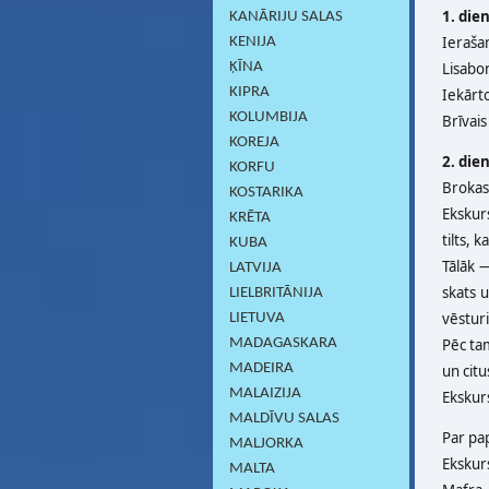
1. die
KANĀRIJU SALAS
Ierašan
KENIJA
Lisabo
ĶĪNA
KIPRA
Iekārt
KOLUMBIJA
Brīvais 
KOREJA
2. die
KORFU
Brokast
KOSTARIKA
Ekskur
KRĒTA
tilts, 
KUBA
Tālāk 
LATVIJA
skats 
LIELBRITĀNIJA
vēsturi
LIETUVA
Pēc ta
MADAGASKARA
MADEIRA
un citu
MALAIZIJA
Ekskurs
MALDĪVU SALAS
Par pa
MALJORKA
Ekskurs
MALTA