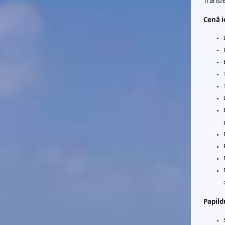
Transfē
Cenā i
Papild