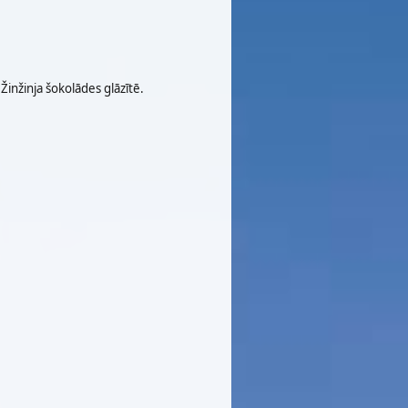
 Žinžinja šokolādes glāzītē.
.