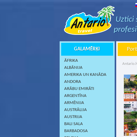
Uztici
profes
GALAMĒRĶI
Port
ĀFRIKA
Antario.l
ALBĀNIJA
AMERIKA UN KANĀDA
ANDORA
ARĀBU EMIRĀTI
ARGENTĪNA
ARMĒNIJA
AUSTRĀLIJA
AUSTRIJA
BALI SALA
BARBADOSA