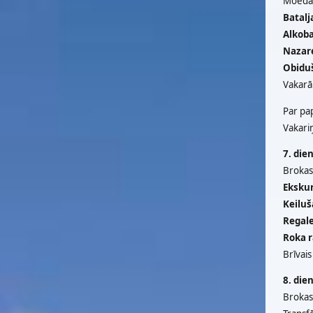
Moedas
Batalj
Alkob
Nazar
Obidu
Vakarā 
Par pa
Vakari
7. die
Brokast
Ekskur
Keiluš
Regal
Roka r
Brīvais
8. die
Brokast