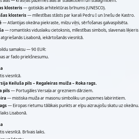
 alas — krāšņas pazemes alas ar stalaktītiem un stalagmītiem.
as
klosteris
— gotiskās arhitektūras brīnums (UNESCO).
ašas
klosteris
— mīlestības stāsts par karali Pedru I un Inešu de Kastro.
é
— Atlantijas okeāna piekraste, milzu viļņi, sērfošanas galvaspilsēta.
ša
— romantisks viduslaiku cietoksnis, mīlestības simbols, slavenais liķieris
atgriešanās Lisabonā, iekārtošanās viesnīcā.
pildu samaksu — 90 EUR:
ņas ar fado priekšnesumu.
na
is viesnīcā.
sija Keiluša pils – Regaleiras muiža – Roka rags.
a pils
— Portugāles Versaļa ar grezniem dārziem.
eira
— mistiska muiža ar masonu simboliku un pazemes labirintiem.
ags
— Eiropas rietumu tālākais punkts ar elpu aizraujošu skatu uz okeānu
 laiks Lisabonā.
na
is viesnīcā. Brīvais laiks.