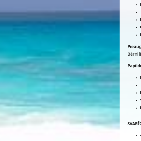
Pieaug
Bērni l
Papild
SVARĪG