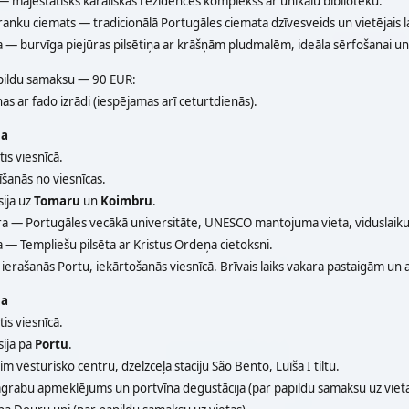
 majestātisks karaliskās rezidences komplekss ar unikālu bibliotēku.
anku ciemats — tradicionālā Portugāles ciemata dzīvesveids un vietējais 
a — burvīga piejūras pilsētiņa ar krāšņām pludmalēm, ideāla sērfošanai u
pildu samaksu — 90 EUR:
as ar fado izrādi (iespējamas arī ceturtdienās).
na
is viesnīcā.
īšanās no viesnīcas.
ija uz
Tomaru
un
Koimbru
.
a — Portugāles vecākā universitāte, UNESCO mantojuma vieta, viduslaiku
 — Templiešu pilsēta ar Kristus Ordeņa cietoksni.
ierašanās Portu, iekārtošanās viesnīcā. Brīvais laiks vakara pastaigām un a
na
is viesnīcā.
sija pa
Portu
.
im vēsturisko centru, dzelzceļa staciju São Bento, Luīša I tiltu.
agrabu apmeklējums un portvīna degustācija (par papildu samaksu uz vieta