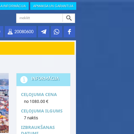
GA INFORMĀCIJA
APMAKSA UN GARANTIJA
0
20080600
INFORMĀCIJA
CEĻOJUMA CENA
no 1080.00 €
CEĻOJUMA ILGUMS
7 naktis
IZBRAUKŠANAS
DATUMI