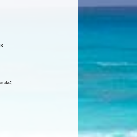
UR
nemaksā)