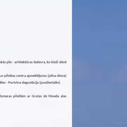
ās pils - arhitektūras šedevra, ko bieži dēvē
n pilsētas centra apmeklējumu (pilna diena)
les - Portvīna degustācija (pusdienlaiks)
, Tomaras pilsētām ar Grutas de Moeda alas