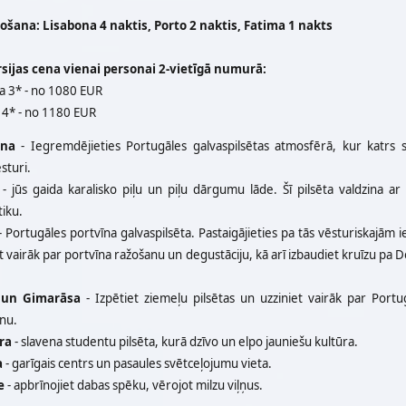
šana: Lisabona 4 naktis, Porto 2 naktis, Fatima 1 nakts
sijas cena vienai personai 2-vietīgā numurā:
ca 3* - no 1080 EUR
 4* - no 1180 EUR
ona
- Iegremdējieties Portugāles galvaspilsētas atmosfērā, kur katrs s
sturi.
- jūs gaida karalisko piļu un piļu dārgumu lāde. Šī pilsēta valdzina ar
iku.
 Portugāles portvīna galvaspilsēta. Pastaigājieties pa tās vēsturiskajām i
t vairāk par portvīna ražošanu un degustāciju, kā arī izbaudiet kruīzu pa 
 un Gimarāsa
- Izpētiet ziemeļu pilsētas un uzziniet vairāk par Portu
nu.
ra
- slavena studentu pilsēta, kurā dzīvo un elpo jauniešu kultūra.
a
- garīgais centrs un pasaules svētceļojumu vieta.
e
- apbrīnojiet dabas spēku, vērojot milzu viļņus.