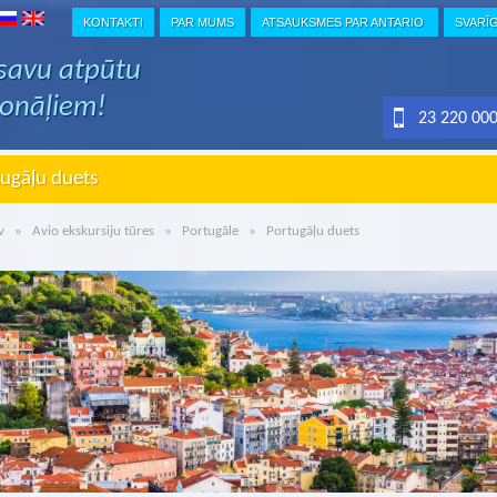
KONTAKTI
PAR MUMS
ATSAUKSMES PAR ANTARIO
SVARĪ
 savu atpūtu
ionāļiem!
23 220 00
ugāļu duets
v
»
Avio ekskursiju tūres
»
Portugāle
» Portugāļu duets