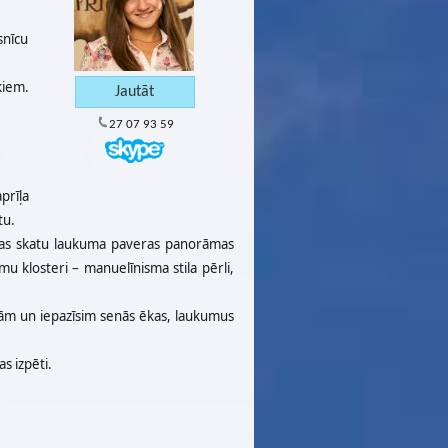
snīcu
kiem.
27 07 93 59
prīļa
tu.
tujas skatu laukuma paveras panorāmas
 klosteri – manuelīnisma stila pērli,
ņām un iepazīsim senās ēkas, laukumus
s izpēti.