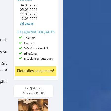
04.09.2026
05.09.2026
11.09.2026
12.09.2026
citi datumi
CEĻOJUMĀ IEKĻAUTS
Lidojums
tūris
Transfērs
Dzīvošana viesnīcā
 savu
Ēdināšana
Brauciens ar autobusu
elām,
Douro
gāles
Jautājiet man.
Es varu palīdzēt!