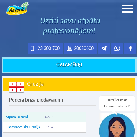
Uztici savu atpūtu
profesionāļiem!
23 300 700
20080600
GALAMĒRĶI
Gruzija
Pēdējā brīža piedāvājumi
Jautājiet man.
Es varu palīdzēt!
Atpūta Batumi
699 €
Gastronomiskā Gruzija
799 €