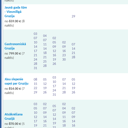
naktis)
Jaunā gada tūre
- Viesmīlīgā
Gruzija
29
no
659.00 €
(8
naktis)
03
04
07
02
07
10
05
02
Gastronomiskā
11
07
14
09
09
Gruzija
14
14
17
12
16
18
21
no
799.00 €
(7
21
16
23
21
28
naktis)
24
19
30
25
28
26
28
31
03
Jūsu slepenie
08
05
07
05
10
sapņi par Gruziju
15
12
14
12
17
22
19
21
19
no
814.00 €
(7
24
29
26
28
26
naktis)
31
03
02
02
05
05
07
04
02
07
10
09
09
07
Atsāknēšana
12
12
14
11
09
Gruzijā
14
17
16
16
14
19
no
870.00 €
(5
19
21
18
16
21