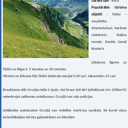
Garākā upe
- Kūra
Populārākie tūrisma
objekti
- Tbilisi –
vecpilsēta,
Abantotubani, Narikala
cietoksnis; Staļina
muzejs; Davida Gareji
klosteris
Lidojuma ilgums uz
Tbilisi no Rīgas ir 3 stundas un 30 minūtes.
Vilciens no lidostas līdz Tbilisi dzelzceļa stacijai 0,40 Lari, taksometrs 25 Lari.
Braukšanas stils Gruzijas ielās ir īpašs, viņi brauc ļoti ātri (pilsētā pat virs 100km/h)
neievērojot satiksmes noteikumus. Gruzijā nav ceļu policijas.
Lielākoties autobusiem Gruzijā nav noteikta maršruta saraksta, tie kursē starp
iecienītākajiem tūristu galamērķiem un lidostām.