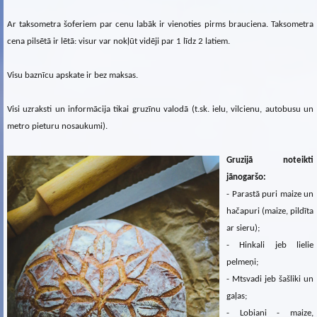
Ar taksometra šoferiem par cenu labāk ir vienoties pirms brauciena. Taksometra
cena pilsētā ir lētā: visur var nokļūt vidēji par 1 līdz 2 latiem.
Visu baznīcu apskate ir bez maksas.
Visi uzraksti un informācija tikai gruzīnu valodā (t.sk. ielu, vilcienu, autobusu un
metro pieturu nosaukumi).
Gruzijā noteikti
jānogaršo:
- Parastā puri maize un
hačapuri (maize, pildīta
ar sieru);
- Hinkali jeb lielie
pelmeņi;
- Mtsvadi jeb šašliki un
gaļas;
- Lobiani - maize,