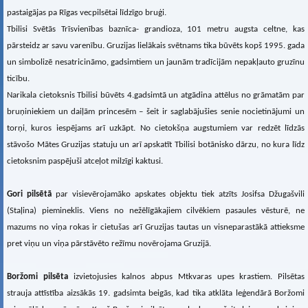
pastaigājas pa Rīgas vecpilsētai līdzīgo bruģi.
Tbilisi Svētās Trīsvienības baznīca- grandioza, 101 metru augsta celtne, kas
pārsteidz ar savu varenību. Gruzijas lielākais svētnams tika būvēts kopš 1995. gada
un simbolizē nesatricināmo, gadsimtiem un jaunām tradīcijām nepakļauto gruzīnu
ticību.
Narikala cietoksnis Tbilisi būvēts 4.gadsimtā un atgādina attēlus no grāmatām par
bruņiniekiem un daiļām princesēm – šeit ir saglabājušies senie nocietinājumi un
torņi, kuros iespējams arī uzkāpt. No cietokšņa augstumiem var redzēt līdzās
stāvošo Mātes Gruzijas statuju un arī apskatīt Tbilisi botānisko dārzu, no kura līdz
cietoksnim paspējuši atceļot milzīgi kaktusi.
Gori pilsētā
par visievērojamāko apskates objektu tiek atzīts Josifsa Džugašvili
(Staļina) piemineklis. Viens no nežēlīgākajiem cilvēkiem pasaules vēsturē, ne
mazums no viņa rokas ir cietušas arī Gruzijas tautas un visneparastākā attieksme
pret viņu un viņa pārstāvēto režīmu novērojama Gruzijā.
Boržomi pilsēta
izvietojusies kalnos abpus Mtkvaras upes krastiem. Pilsētas
strauja attīstība aizsākās 19. gadsimta beigās, kad tika atklāta leģendārā Boržomi