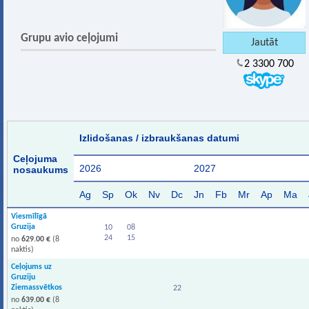
Grupu avio ceļojumi
2 3300 700
Izlidošanas / izbraukšanas datumi
Ceļojuma
2026
2027
nosaukums
Ag
Sp
Ok
Nv
Dc
Jn
Fb
Mr
Ap
Ma
Viesmīlīgā
Gruzija
10
08
24
15
no
629.00 €
(8
naktis)
Ceļojums uz
Gruziju
Ziemassvētkos
22
no
639.00 €
(8