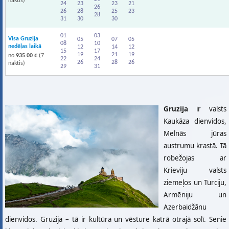
naktis)
24
23
23
21
26
26
28
25
23
28
31
30
30
01
03
Visa Gruzija
05
07
05
08
10
nedēļas laikā
12
14
12
15
17
19
21
19
no
935.00 €
(7
22
24
26
28
26
naktis)
29
31
Gruzija
ir valsts
Kaukāza dienvidos,
Melnās jūras
austrumu krastā. Tā
robežojas ar
Krieviju valsts
ziemeļos un Turciju,
Armēniju un
Azerbaidžānu
dienvidos. Gruzija – tā ir kultūra un vēsture katrā otrajā solī. Senie