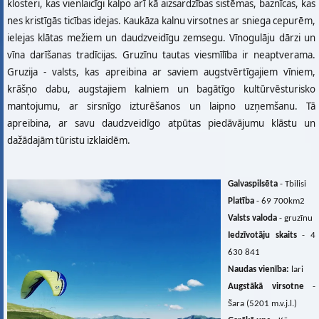
klosteri, kas vienlaicīgi kalpo arī kā aizsardzības sistēmas, baznīcas, kas
nes kristīgās ticības idejas. Kaukāza kalnu virsotnes ar sniega cepurēm,
ielejas klātas mežiem un daudzveidīgu zemsegu. Vīnogulāju dārzi un
vīna darīšanas tradīcijas. Gruzīnu tautas viesmīlība ir neaptverama.
Gruzija - valsts, kas apreibina ar saviem augstvērtīgajiem vīniem,
krāšņo dabu, augstajiem kalniem un bagātīgo kultūrvēsturisko
mantojumu, ar sirsnīgo izturēšanos un laipno uzņemšanu. Tā
apreibina, ar savu daudzveidīgo atpūtas piedāvājumu klāstu un
dažādajām tūristu izklaidēm.
Galvaspilsēta
- Tbilisi
Platība
- 69 700km2
Valsts valoda
- gruzīnu
Iedzīvotāju skaits
- 4
630 841
Naudas vienība:
lari
Augstākā virsotne
-
Šara (5201 m.v.j.l.)