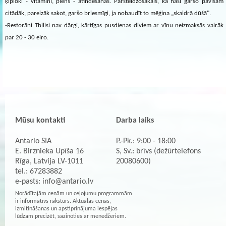
ķiploki - vitamīni, piens - atindēšanās. Pārsteidzošākais, ka haši garšo pavisam
citādāk, pareizāk sakot, garšo briesmīgi, ja nobaudīt to mēģina „skaidrā dūšā".
-Restorāni Tbilisi nav dārgi, kārtīgas pusdienas diviem ar vīnu neizmaksās vairāk
par 20 - 30 eiro.
Mūsu kontakti
Darba laiks
Antario SIA
P.-Pk.: 9:00 - 18:00
E. Birznieka Upīša 16
S, Sv.: brīvs (dežūrtelefons
Rīga, Latvija LV-1011
20080600)
tel.: 67283882
e-pasts:
info@antario.lv
Norādītajām cenām un ceļojumu programmām
ir informatīvs raksturs. Aktuālas cenas,
izmitināšanas un apstiprinājuma iespējas
lūdzam precizēt, sazinoties ar menedžeriem.