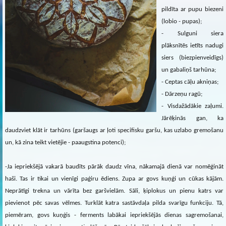
pildīta ar pupu biezeni
(lobio - pupas);
- Sulguni siera
plāksnītēs ietīts nadugi
siers (biezpienveidīgs)
un gabaliņš tarhūna;
- Ceptas cāļu akniņas;
- Dārzeņu ragū;
- Visdažādākie zaļumi.
Jārēķinās gan, ka
daudzviet klāt ir tarhūns (garšaugs ar ļoti specifisku garšu, kas uzlabo gremošanu
un, kā zina teikt vietējie - paaugstina potenci);
-Ja iepriekšējā vakarā baudīts pārāk daudz vīna, nākamajā dienā var nomēģināt
haši. Tas ir tikai un vienīgi paģiru ēdiens. Zupa ar govs kuņģi un cūkas kājām.
Neprātīgi trekna un vārīta bez garšvielām. Sāli, ķiplokus un pienu katrs var
pievienot pēc savas vēlmes. Turklāt katra sastāvdaļa pilda svarīgu funkciju. Tā,
piemēram, govs kuņģis - ferments labākai iepriekšējās dienas sagremošanai,