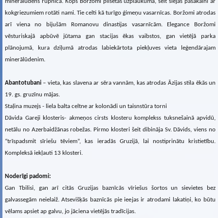
minerālūdens rūpnīca. Kopš Boržomi pilsētas uzplaukuma, šeit slejas pasakaini ar
kokgriezumiem rotāti nami. Tie celti kā turīgo ģimeņu vasarnīcas. Boržomi atrodas
arī viena no bijušām Romanovu dinastijas vasarnīcām. Elegance Boržomi
vēsturiskajā apbūvē jūtama gan stacijas ēkas vaibstos, gan vietējā parka
plānojumā, kura dziļumā atrodas labiekārtota piekļuves vieta leģendārajam
minerālūdenim.
Abantotubani
– vieta, kas slavena ar sēra vannām, kas atrodas Āzijas stila ēkās un
19. gs. gruzīnu mājas.
Staļina muzejs - liela balta celtne ar kolonādi un taisnstūra torni
Dāvida Gareji klosteris- akmeņos cirsts klosteru komplekss tuksnešainā apvidū,
netālu no Azerbaidžānas robežas. Pirmo klosteri šeit dibināja Sv. Dāvids, viens no
“trīspadsmit sīriešu tēviem”, kas ieradās Gruzijā, lai nostiprinātu kristietību.
Kompleksā iekļauti 13 klosteri.
Noderīgi padomi:
Gan Tbilisi, gan arī citās Gruzijas baznīcās vīriešus šortos un sievietes bez
galvassegām neielaiž. Atsevišķās baznīcās pie ieejas ir atrodami lakatiņi, ko būtu
vēlams apsiet ap galvu, jo jāciena vietējās tradīcijas.