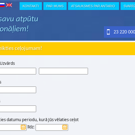
KONTAKTI
PAR MUMS
ATSAUKSMES PAR ANTARIO
SVARĪ
 savu atpūtu
ionāļiem!
23 220 00
eikties ceļojumam!
 Uzvārds
s
s
ties datumu periodu, kurā Jūs vēlaties ceļot
līdz: