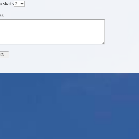
u skaits
es