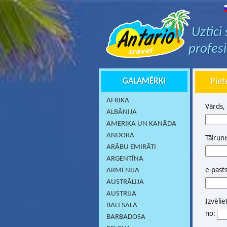
Uztici
profes
GALAMĒRĶI
Piet
ĀFRIKA
Vārds,
ALBĀNIJA
AMERIKA UN KANĀDA
ANDORA
Tālruni
ARĀBU EMIRĀTI
ARGENTĪNA
e-past
ARMĒNIJA
AUSTRĀLIJA
AUSTRIJA
Izvēlie
BALI SALA
no:
BARBADOSA