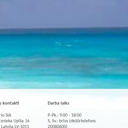
 kontakti
Darba laiks
io SIA
P.-Pk.: 9:00 - 18:00
rznieka Upīša 16
S, Sv.: brīvs (dežūrtelefons
 Latvija LV-1011
20080600)