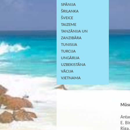
SPĀNIJA
ŠRILANKA
ŠVEICE
TAIZEME
TANZĀNIJA UN
ZANZIBĀRA
TUNISIJA
TURCIJA
UNGĀRIJA
UZBEKISTĀNA
VĀCIJA
VJETNAMA
Mūsu
Antar
E. Bi
Rīga,