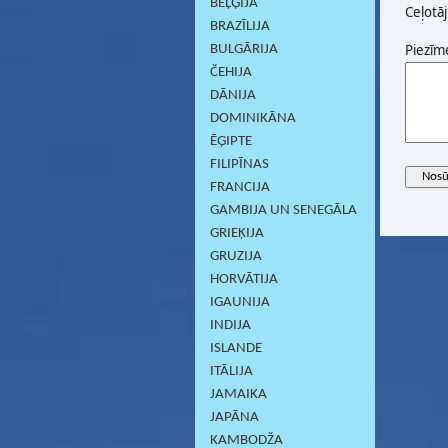
BEĻĢIJA
Ceļotāj
BRAZĪLIJA
Piezīm
BULGĀRIJA
ČEHIJA
DĀNIJA
DOMINIKĀNA
ĒĢIPTE
FILIPĪNAS
FRANCIJA
GAMBIJA UN SENEGĀLA
GRIEĶIJA
GRUZIJA
HORVĀTIJA
IGAUNIJA
INDIJA
ISLANDE
ITĀLIJA
JAMAIKA
JAPĀNA
KAMBODŽA