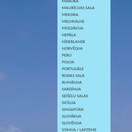
MAROKA
MAURĪCIJAS SALA
MEKSIKA
MELNKALNE
MOLDĀVIJA
NEPĀLA
NĪDERLANDE
NORVĒĢIJA
PERU
POLIJA
PORTUGĀLE
RODAS SALA
RUMĀNIJA
SARDĪNIJА
SEIŠELU SALAS
SICĪLIJA
SINGAPŪRA
SLOVĀKIJA
SLOVĒNIJA
SOMIJA / LAPZEME