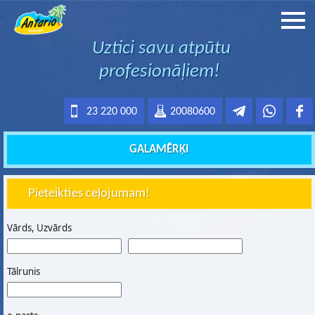
Uztici savu atpūtu
profesionāļiem!
23 220 000
20080600
GALAMĒRĶI
Pieteikties ceļojumam!
Vārds, Uzvārds
Tālrunis