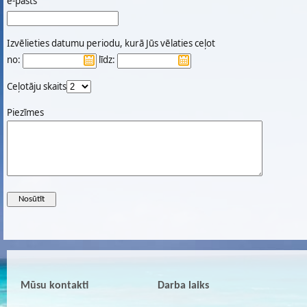
e-pasts
Izvēlieties datumu periodu, kurā Jūs vēlaties ceļot
no:
līdz:
Ceļotāju skaits
Piezīmes
Mūsu kontakti
Darba laiks