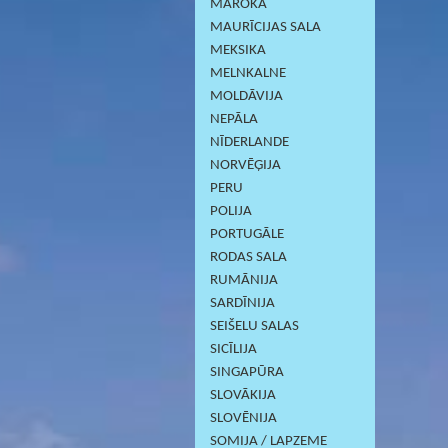
MAROKA
MAURĪCIJAS SALA
MEKSIKA
MELNKALNE
MOLDĀVIJA
NEPĀLA
NĪDERLANDE
NORVĒĢIJA
PERU
POLIJA
PORTUGĀLE
RODAS SALA
RUMĀNIJA
SARDĪNIJА
SEIŠELU SALAS
SICĪLIJA
SINGAPŪRA
SLOVĀKIJA
SLOVĒNIJA
SOMIJA / LAPZEME