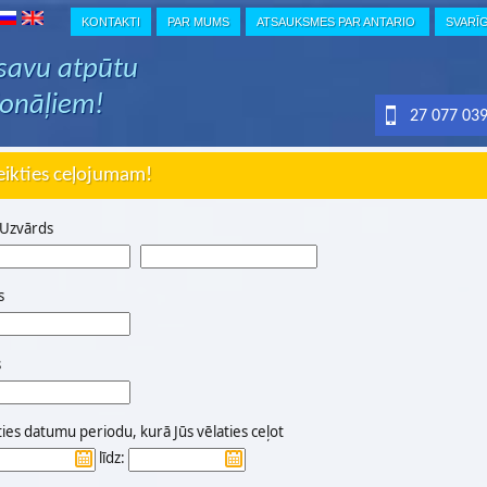
KONTAKTI
PAR MUMS
ATSAUKSMES PAR ANTARIO
SVARĪ
 savu atpūtu
ionāļiem!
27 077 03
eikties ceļojumam!
 Uzvārds
s
s
ties datumu periodu, kurā Jūs vēlaties ceļot
līdz: