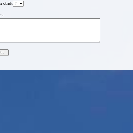
u skaits
es