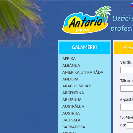
Uztici
profes
GALAMĒRĶI
Piet
ĀFRIKA
Vārds,
ALBĀNIJA
AMERIKA UN KANĀDA
ANDORA
Tālruni
ARĀBU EMIRĀTI
ARGENTĪNA
e-past
ARMĒNIJA
AUSTRĀLIJA
AUSTRIJA
Izvēlie
BALI SALA
no:
BARBADOSA