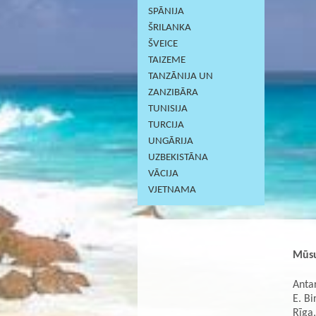
SPĀNIJA
ŠRILANKA
ŠVEICE
TAIZEME
TANZĀNIJA UN
ZANZIBĀRA
TUNISIJA
TURCIJA
UNGĀRIJA
UZBEKISTĀNA
VĀCIJA
VJETNAMA
Mūsu
Antar
E. Bi
Rīga,