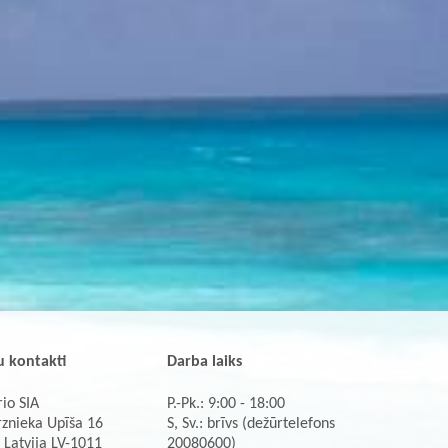
 kontakti
Darba laiks
io SIA
P.-Pk.: 9:00 - 18:00
rznieka Upīša 16
S, Sv.: brīvs (dežūrtelefons
 Latvija LV-1011
20080600)