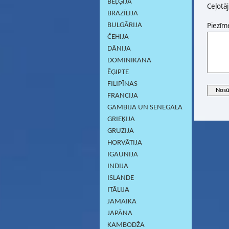
BEĻĢIJA
Ceļotāj
BRAZĪLIJA
Piezīm
BULGĀRIJA
ČEHIJA
DĀNIJA
DOMINIKĀNA
ĒĢIPTE
FILIPĪNAS
FRANCIJA
GAMBIJA UN SENEGĀLA
GRIEĶIJA
GRUZIJA
HORVĀTIJA
IGAUNIJA
INDIJA
ISLANDE
ITĀLIJA
JAMAIKA
JAPĀNA
KAMBODŽA