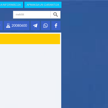
GA INFORMĀCIJA
APMAKSA UN GARANTIJA
9
20080600