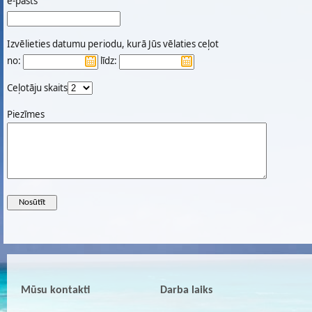
e-pasts
Izvēlieties datumu periodu, kurā Jūs vēlaties ceļot
no:
līdz:
Ceļotāju skaits
Piezīmes
Mūsu kontakti
Darba laiks