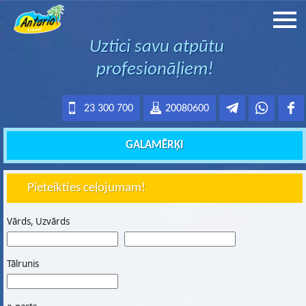
Uztici savu atpūtu
profesionāļiem!
23 300 700
20080600
GALAMĒRĶI
Pieteikties ceļojumam!
Vārds, Uzvārds
Tālrunis