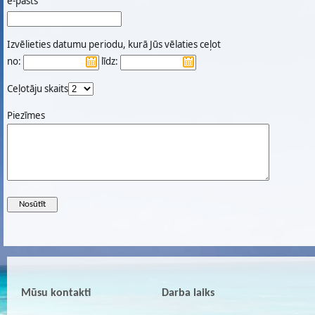
e-pasts
Izvēlieties datumu periodu, kurā Jūs vēlaties ceļot
no:
līdz:
Ceļotāju skaits
Piezīmes
Mūsu kontakti
Darba laiks