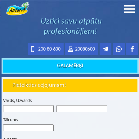
Uztici savu atpūtu
profesionāļiem!
200 80 600
20080600
GALAMĒRĶI
Pieteikties ceļojumam!
Vārds, Uzvārds
Tālrunis