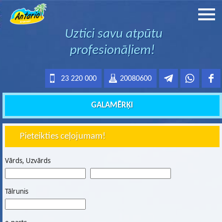
Uztici savu atpūtu
profesionāļiem!
23 220 000
20080600
GALAMĒRĶI
Pieteikties ceļojumam!
Vārds, Uzvārds
Tālrunis