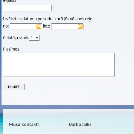
e-pasts
Izvēlieties datumu periodu, kurā Jūs vēlaties ceļot
no:
līdz:
Ceļotāju skaits
Piezīmes
Mūsu kontakti
Darba laiks