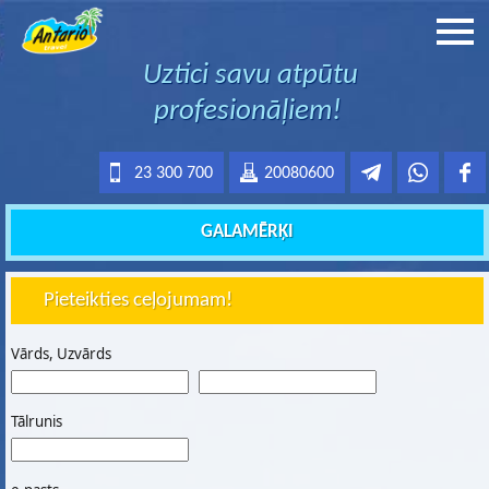
Uztici savu atpūtu
profesionāļiem!
23 300 700
20080600
GALAMĒRĶI
Pieteikties ceļojumam!
Vārds, Uzvārds
Tālrunis