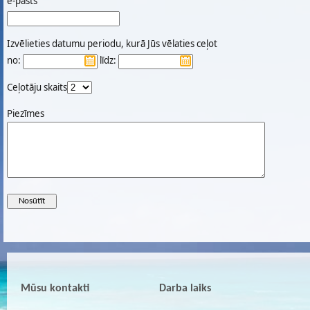
e-pasts
Izvēlieties datumu periodu, kurā Jūs vēlaties ceļot
no:
līdz:
Ceļotāju skaits
Piezīmes
Mūsu kontakti
Darba laiks