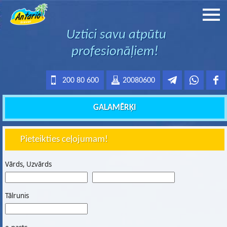
Uztici savu atpūtu
profesionāļiem!
200 80 600
20080600
GALAMĒRĶI
Pieteikties ceļojumam!
Vārds, Uzvārds
Tālrunis