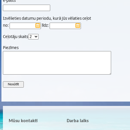
e-pasts
Izvēlieties datumu periodu, kurā Jūs vēlaties ceļot
no:
līdz:
Ceļotāju skaits
Piezīmes
Mūsu kontakti
Darba laiks