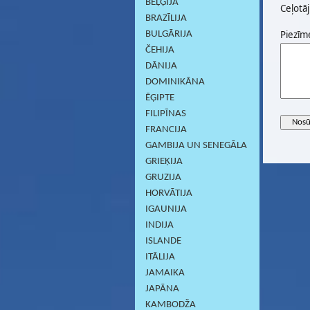
BEĻĢIJA
Ceļotāj
BRAZĪLIJA
Piezīm
BULGĀRIJA
ČEHIJA
DĀNIJA
DOMINIKĀNA
ĒĢIPTE
FILIPĪNAS
FRANCIJA
GAMBIJA UN SENEGĀLA
GRIEĶIJA
GRUZIJA
HORVĀTIJA
IGAUNIJA
INDIJA
ISLANDE
ITĀLIJA
JAMAIKA
JAPĀNA
KAMBODŽA