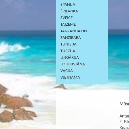
SPĀNIJA
ŠRILANKA
ŠVEICE
TAIZEME
TANZĀNIJA UN
ZANZIBĀRA
TUNISIJA
TURCIJA
UNGĀRIJA
UZBEKISTĀNA
VĀCIJA
VJETNAMA
Mūsu
Antar
E. Bi
Rīga,