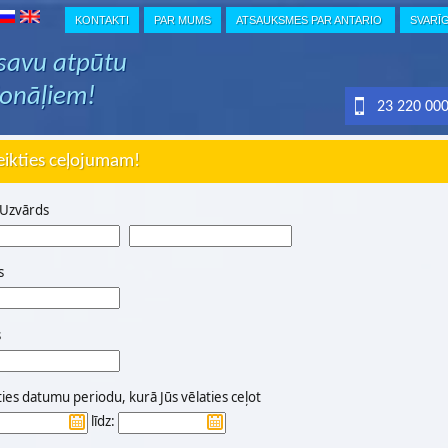
KONTAKTI
PAR MUMS
ATSAUKSMES PAR ANTARIO
SVARĪ
 savu atpūtu
ionāļiem!
23 220 00
eikties ceļojumam!
 Uzvārds
s
s
ties datumu periodu, kurā Jūs vēlaties ceļot
līdz: