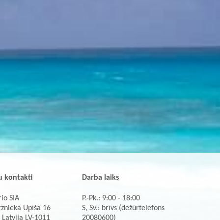
 kontakti
Darba laiks
io SIA
P.-Pk.: 9:00 - 18:00
rznieka Upīša 16
S, Sv.: brīvs (dežūrtelefons
 Latvija LV-1011
20080600)