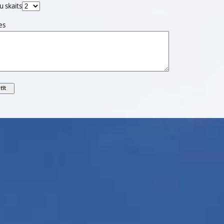
u skaits
es