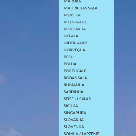
MAROKA
MAURĪCIJAS SALA
MEKSIKA
MELNKALNE
MOLDĀVIJA
NEPĀLA
NĪDERLANDE
NORVĒĢIJA
PERU
POLIJA
PORTUGĀLE
RODAS SALA
RUMĀNIJA
SARDĪNIJА
SEIŠELU SALAS
SICĪLIJA
SINGAPŪRA
SLOVĀKIJA
SLOVĒNIJA
SOMIJA / LAPZEME