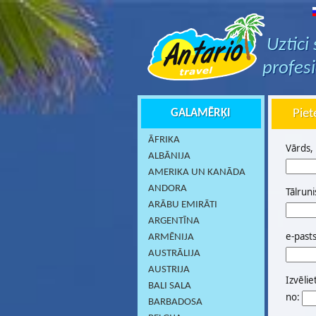
Uztici
profes
GALAMĒRĶI
Piet
ĀFRIKA
Vārds,
ALBĀNIJA
AMERIKA UN KANĀDA
ANDORA
Tālruni
ARĀBU EMIRĀTI
ARGENTĪNA
e-past
ARMĒNIJA
AUSTRĀLIJA
AUSTRIJA
Izvēlie
BALI SALA
no:
BARBADOSA