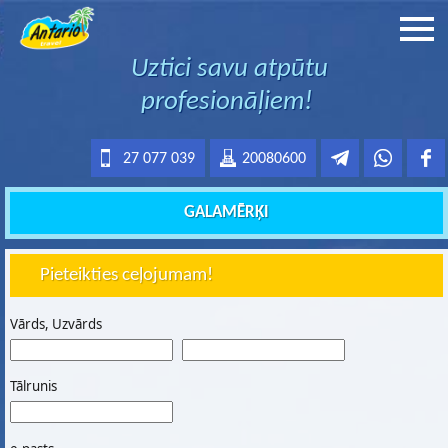
Uztici savu atpūtu
profesionāļiem!
27 077 039
20080600
GALAMĒRĶI
Pieteikties ceļojumam!
Vārds, Uzvārds
Tālrunis