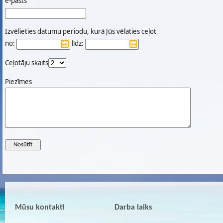
e-pasts
Izvēlieties datumu periodu, kurā Jūs vēlaties ceļot
no:
līdz:
Ceļotāju skaits
Piezīmes
Mūsu kontakti
Darba laiks