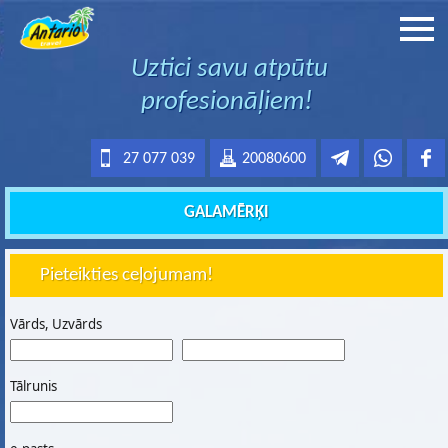
Uztici savu atpūtu
profesionāļiem!
27 077 039
20080600
GALAMĒRĶI
Pieteikties ceļojumam!
Vārds, Uzvārds
Tālrunis