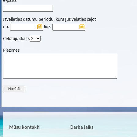
e-pasts
Izvēlieties datumu periodu, kurā Jūs vēlaties ceļot
no:
līdz:
Ceļotāju skaits
Piezīmes
Mūsu kontakti
Darba laiks