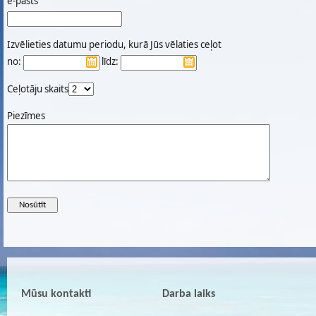
e-pasts
Izvēlieties datumu periodu, kurā Jūs vēlaties ceļot
no:
līdz:
Ceļotāju skaits
Piezīmes
Mūsu kontakti
Darba laiks