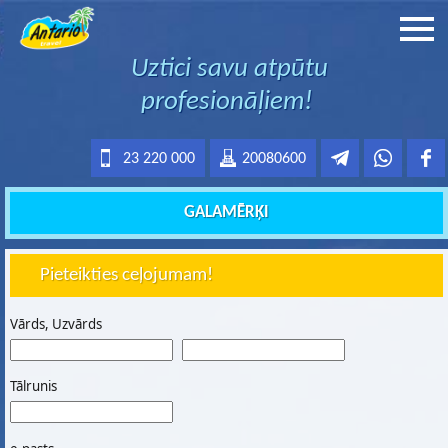
Uztici savu atpūtu
profesionāļiem!
23 220 000
20080600
GALAMĒRĶI
Pieteikties ceļojumam!
Vārds, Uzvārds
Tālrunis