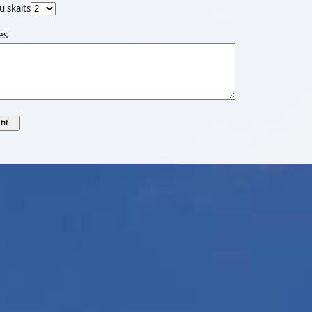
u skaits
es