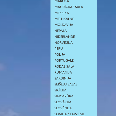
MAROKA
MAURĪCIJAS SALA
MEKSIKA
MELNKALNE
MOLDĀVIJA
NEPĀLA
NĪDERLANDE
NORVĒĢIJA
PERU
POLIJA
PORTUGĀLE
RODAS SALA
RUMĀNIJA
SARDĪNIJА
SEIŠELU SALAS
SICĪLIJA
SINGAPŪRA
SLOVĀKIJA
SLOVĒNIJA
SOMIJA / LAPZEME