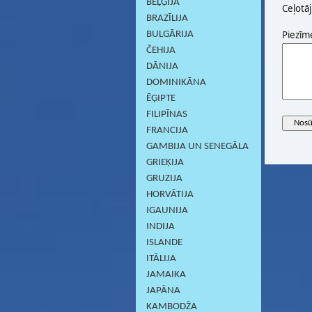
BEĻĢIJA
Ceļotāj
BRAZĪLIJA
Piezīm
BULGĀRIJA
ČEHIJA
DĀNIJA
DOMINIKĀNA
ĒĢIPTE
FILIPĪNAS
FRANCIJA
GAMBIJA UN SENEGĀLA
GRIEĶIJA
GRUZIJA
HORVĀTIJA
IGAUNIJA
INDIJA
ISLANDE
ITĀLIJA
JAMAIKA
JAPĀNA
KAMBODŽA