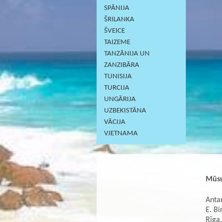
SPĀNIJA
ŠRILANKA
ŠVEICE
TAIZEME
TANZĀNIJA UN
ZANZIBĀRA
TUNISIJA
TURCIJA
UNGĀRIJA
UZBEKISTĀNA
VĀCIJA
VJETNAMA
Mūsu
Antar
E. Bi
Rīga,