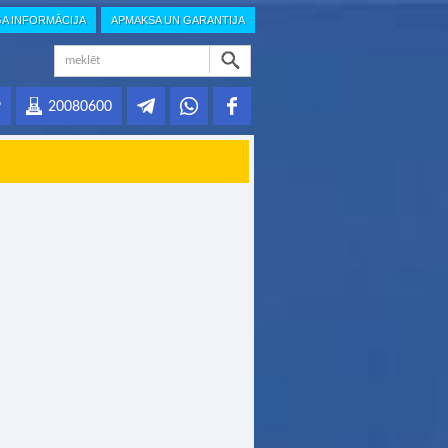
GA INFORMĀCIJA
APMAKSA UN GARANTIJA
9
20080600