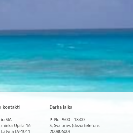
 kontakti
Darba laiks
io SIA
P.-Pk.: 9:00 - 18:00
rznieka Upīša 16
S, Sv.: brīvs (dežūrtelefons
 Latvija LV-1011
20080600)