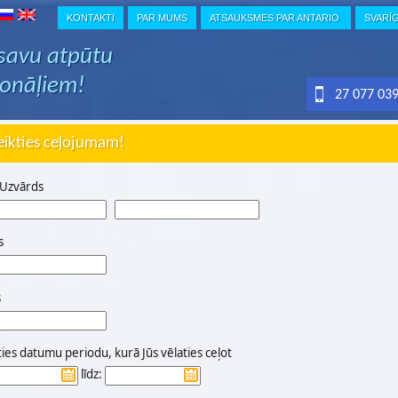
KONTAKTI
PAR MUMS
ATSAUKSMES PAR ANTARIO
SVARĪ
 savu atpūtu
ionāļiem!
27 077 03
eikties ceļojumam!
 Uzvārds
s
s
ties datumu periodu, kurā Jūs vēlaties ceļot
līdz: