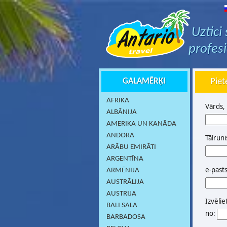
Uztici
profes
GALAMĒRĶI
Piet
ĀFRIKA
Vārds,
ALBĀNIJA
AMERIKA UN KANĀDA
ANDORA
Tālruni
ARĀBU EMIRĀTI
ARGENTĪNA
e-past
ARMĒNIJA
AUSTRĀLIJA
AUSTRIJA
Izvēlie
BALI SALA
no:
BARBADOSA