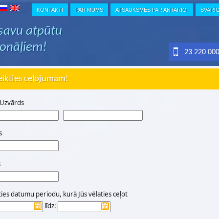
KONTAKTI
PAR MUMS
ATSAUKSMES PAR ANTARIO
SVARĪ
 savu atpūtu
ionāļiem!
23 220 00
eikties ceļojumam!
 Uzvārds
s
s
ties datumu periodu, kurā Jūs vēlaties ceļot
līdz: