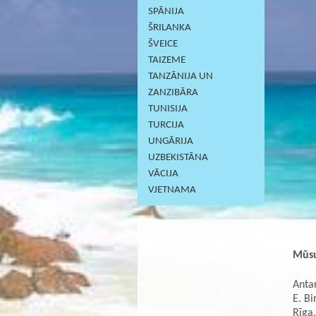
SPĀNIJA
ŠRILANKA
ŠVEICE
TAIZEME
TANZĀNIJA UN
ZANZIBĀRA
TUNISIJA
TURCIJA
UNGĀRIJA
UZBEKISTĀNA
VĀCIJA
VJETNAMA
Mūsu
Antar
E. Bi
Rīga,