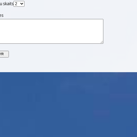
u skaits
es