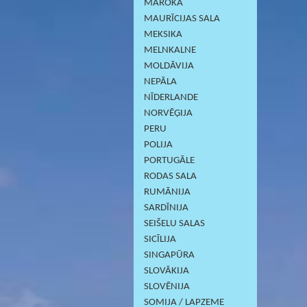
MAROKA
MAURĪCIJAS SALA
MEKSIKA
MELNKALNE
MOLDĀVIJA
NEPĀLA
NĪDERLANDE
NORVĒĢIJA
PERU
POLIJA
PORTUGĀLE
RODAS SALA
RUMĀNIJA
SARDĪNIJА
SEIŠELU SALAS
SICĪLIJA
SINGAPŪRA
SLOVĀKIJA
SLOVĒNIJA
SOMIJA / LAPZEME