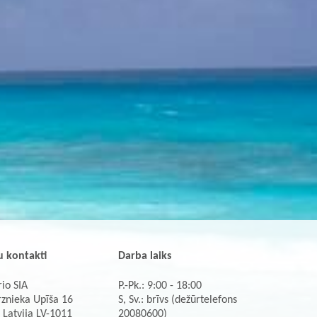
 kontakti
Darba laiks
io SIA
P.-Pk.: 9:00 - 18:00
rznieka Upīša 16
S, Sv.: brīvs (dežūrtelefons
 Latvija LV-1011
20080600)