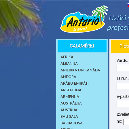
Uztici
profes
GALAMĒRĶI
Piet
ĀFRIKA
Vārds,
ALBĀNIJA
AMERIKA UN KANĀDA
ANDORA
Tālruni
ARĀBU EMIRĀTI
ARGENTĪNA
e-past
ARMĒNIJA
AUSTRĀLIJA
AUSTRIJA
Izvēlie
BALI SALA
no:
BARBADOSA