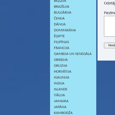
BEĻĢIJA
Ceļotāj
BRAZĪLIJA
Piezīm
BULGĀRIJA
ČEHIJA
DĀNIJA
DOMINIKĀNA
ĒĢIPTE
FILIPĪNAS
FRANCIJA
GAMBIJA UN SENEGĀLA
GRIEĶIJA
GRUZIJA
HORVĀTIJA
IGAUNIJA
INDIJA
ISLANDE
ITĀLIJA
JAMAIKA
JAPĀNA
KAMBODŽA