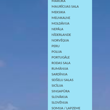
MAROKA
MAURĪCIJAS SALA
MEKSIKA
MELNKALNE
MOLDĀVIJA
NEPĀLA
NĪDERLANDE
NORVĒĢIJA
PERU
POLIJA
PORTUGĀLE
RODAS SALA
RUMĀNIJA
SARDĪNIJА
SEIŠELU SALAS
SICĪLIJA
SINGAPŪRA
SLOVĀKIJA
SLOVĒNIJA
SOMIJA / LAPZEME