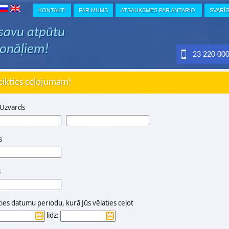
KONTAKTI
PAR MUMS
ATSAUKSMES PAR ANTARIO
SVARĪ
 savu atpūtu
ionāļiem!
23 220 00
eikties ceļojumam!
 Uzvārds
s
s
ties datumu periodu, kurā Jūs vēlaties ceļot
līdz: