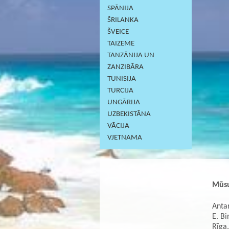
SPĀNIJA
ŠRILANKA
ŠVEICE
TAIZEME
TANZĀNIJA UN
ZANZIBĀRA
TUNISIJA
TURCIJA
UNGĀRIJA
UZBEKISTĀNA
VĀCIJA
VJETNAMA
Mūsu
Antar
E. Bi
Rīga,