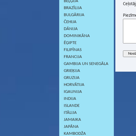
BEĻĢIJA
Ceļotāj
BRAZĪLIJA
Piezīm
BULGĀRIJA
ČEHIJA
DĀNIJA
DOMINIKĀNA
ĒĢIPTE
FILIPĪNAS
FRANCIJA
GAMBIJA UN SENEGĀLA
GRIEĶIJA
GRUZIJA
HORVĀTIJA
IGAUNIJA
INDIJA
ISLANDE
ITĀLIJA
JAMAIKA
JAPĀNA
KAMBODŽA