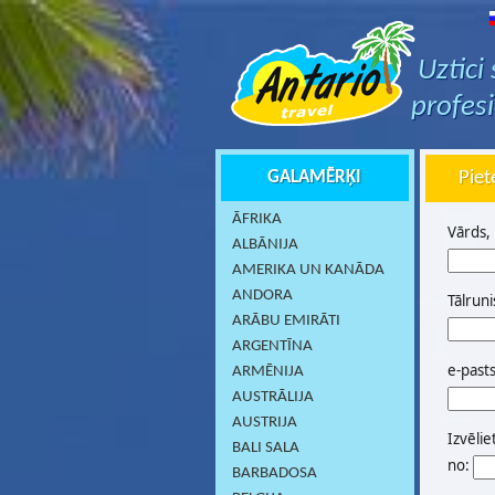
Uztici
profes
GALAMĒRĶI
Piet
ĀFRIKA
Vārds,
ALBĀNIJA
AMERIKA UN KANĀDA
ANDORA
Tālruni
ARĀBU EMIRĀTI
ARGENTĪNA
e-past
ARMĒNIJA
AUSTRĀLIJA
AUSTRIJA
Izvēlie
BALI SALA
no:
BARBADOSA