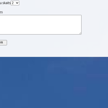
u skaits
es