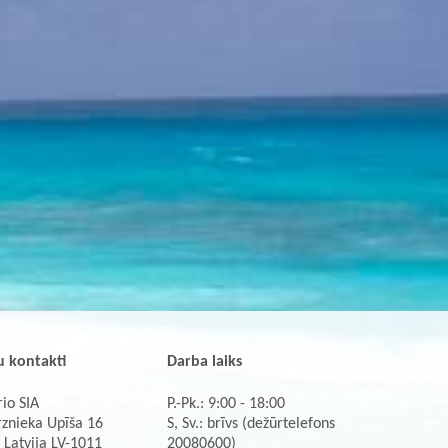
 kontakti
Darba laiks
io SIA
P.-Pk.: 9:00 - 18:00
rznieka Upīša 16
S, Sv.: brīvs (dežūrtelefons
 Latvija LV-1011
20080600)