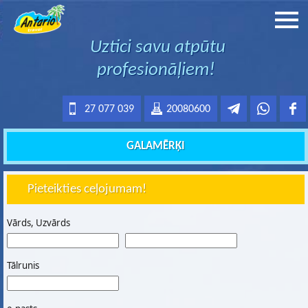
Uztici savu atpūtu
profesionāļiem!
27 077 039
20080600
GALAMĒRĶI
Pieteikties ceļojumam!
Vārds, Uzvārds
Tālrunis