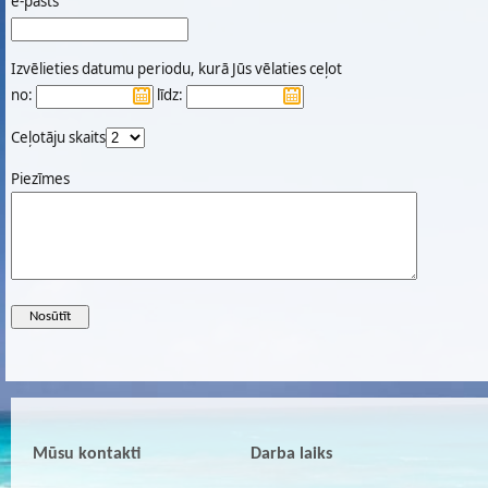
e-pasts
Izvēlieties datumu periodu, kurā Jūs vēlaties ceļot
no:
līdz:
Ceļotāju skaits
Piezīmes
Mūsu kontakti
Darba laiks