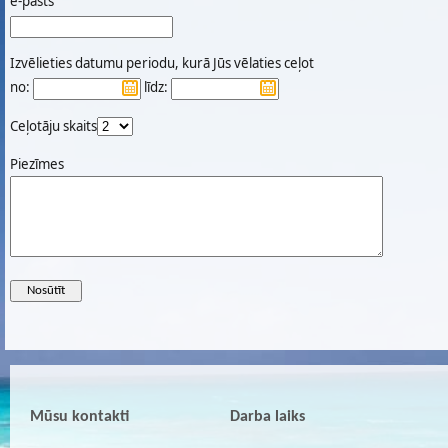
e-pasts
Izvēlieties datumu periodu, kurā Jūs vēlaties ceļot
no:
līdz:
Ceļotāju skaits
Piezīmes
Mūsu kontakti
Darba laiks