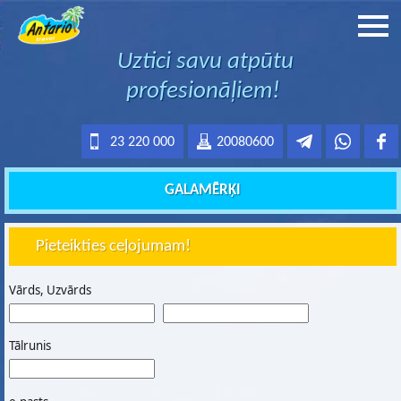
Uztici savu atpūtu
profesionāļiem!
23 220 000
20080600
GALAMĒRĶI
Pieteikties ceļojumam!
Vārds, Uzvārds
Tālrunis