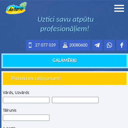
Uztici savu atpūtu
profesionāļiem!
27 077 039
20080600
GALAMĒRĶI
Pieteikties ceļojumam!
Vārds, Uzvārds
Tālrunis