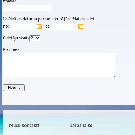
e-pasts
Izvēlieties datumu periodu, kurā Jūs vēlaties ceļot
no:
līdz:
Ceļotāju skaits
Piezīmes
Mūsu kontakti
Darba laiks