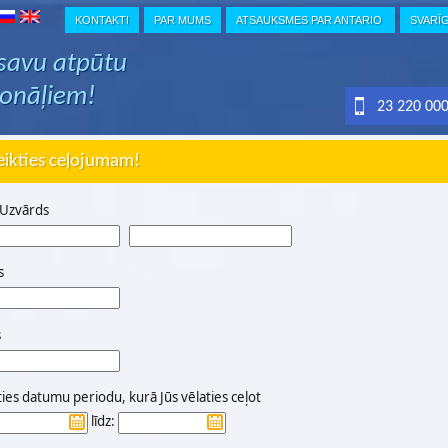
KONTAKTI
PAR MUMS
ATSAUKSMES PAR ANTARIO
SVARĪ
 savu atpūtu
ionāļiem!
23 220 00
eikties ceļojumam!
 Uzvārds
s
s
ties datumu periodu, kurā Jūs vēlaties ceļot
līdz: