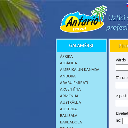
Uztici
profes
GALAMĒRĶI
Piet
ĀFRIKA
Vārds,
ALBĀNIJA
AMERIKA UN KANĀDA
ANDORA
Tālruni
ARĀBU EMIRĀTI
ARGENTĪNA
e-past
ARMĒNIJA
AUSTRĀLIJA
AUSTRIJA
Izvēlie
BALI SALA
no:
BARBADOSA