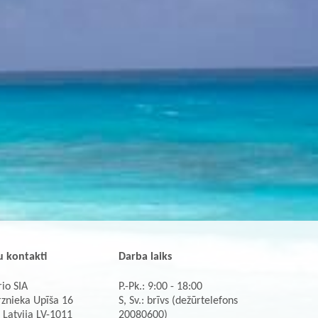
 kontakti
Darba laiks
io SIA
P.-Pk.: 9:00 - 18:00
rznieka Upīša 16
S, Sv.: brīvs (dežūrtelefons
 Latvija LV-1011
20080600)