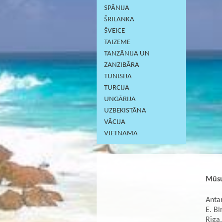
SPĀNIJA
ŠRILANKA
ŠVEICE
TAIZEME
TANZĀNIJA UN
ZANZIBĀRA
TUNISIJA
TURCIJA
UNGĀRIJA
UZBEKISTĀNA
VĀCIJA
VJETNAMA
Mūsu
Antar
E. Bi
Rīga,