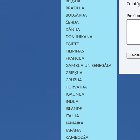
BEĻĢIJA
Ceļotāj
BRAZĪLIJA
Piezīm
BULGĀRIJA
ČEHIJA
DĀNIJA
DOMINIKĀNA
ĒĢIPTE
FILIPĪNAS
FRANCIJA
GAMBIJA UN SENEGĀLA
GRIEĶIJA
GRUZIJA
HORVĀTIJA
IGAUNIJA
INDIJA
ISLANDE
ITĀLIJA
JAMAIKA
JAPĀNA
KAMBODŽA