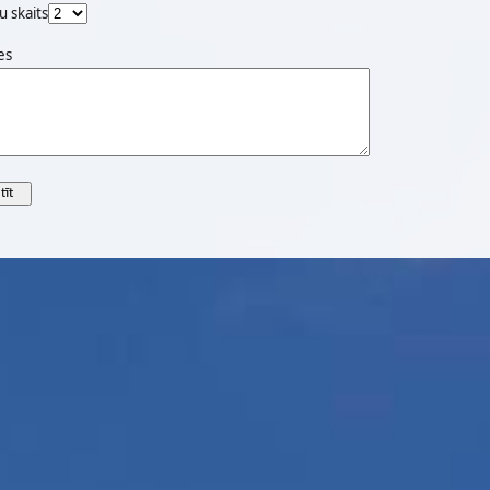
u skaits
es