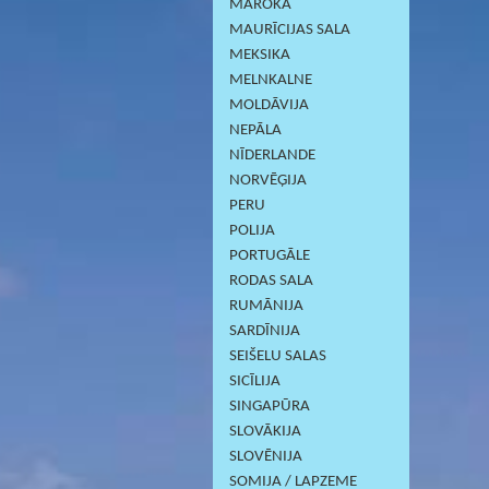
MAROKA
MAURĪCIJAS SALA
MEKSIKA
MELNKALNE
MOLDĀVIJA
NEPĀLA
NĪDERLANDE
NORVĒĢIJA
PERU
POLIJA
PORTUGĀLE
RODAS SALA
RUMĀNIJA
SARDĪNIJА
SEIŠELU SALAS
SICĪLIJA
SINGAPŪRA
SLOVĀKIJA
SLOVĒNIJA
SOMIJA / LAPZEME