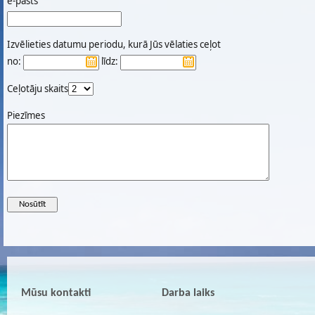
e-pasts
Izvēlieties datumu periodu, kurā Jūs vēlaties ceļot
no:
līdz:
Ceļotāju skaits
Piezīmes
Mūsu kontakti
Darba laiks