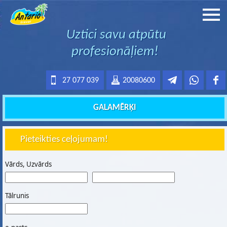
Uztici savu atpūtu
profesionāļiem!
27 077 039
20080600
GALAMĒRĶI
Pieteikties ceļojumam!
Vārds, Uzvārds
Tālrunis