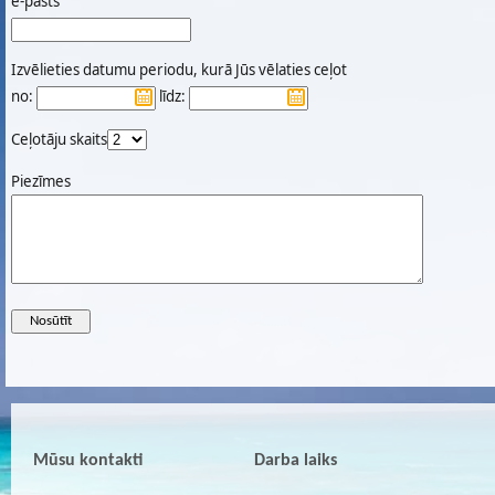
e-pasts
Izvēlieties datumu periodu, kurā Jūs vēlaties ceļot
no:
līdz:
Ceļotāju skaits
Piezīmes
Mūsu kontakti
Darba laiks