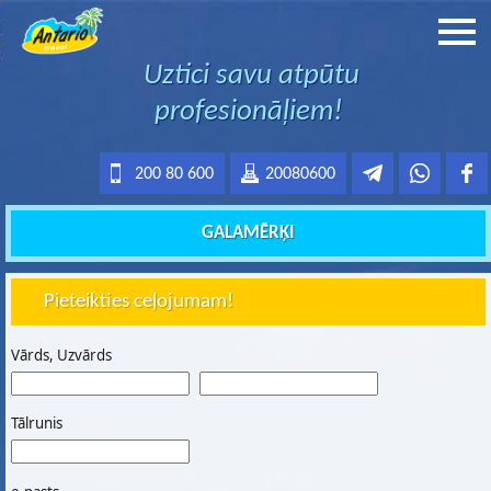
Uztici savu atpūtu
profesionāļiem!
200 80 600
20080600
GALAMĒRĶI
Pieteikties ceļojumam!
Vārds, Uzvārds
Tālrunis