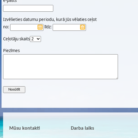
e-pasts
Izvēlieties datumu periodu, kurā Jūs vēlaties ceļot
no:
līdz:
Ceļotāju skaits
Piezīmes
Mūsu kontakti
Darba laiks