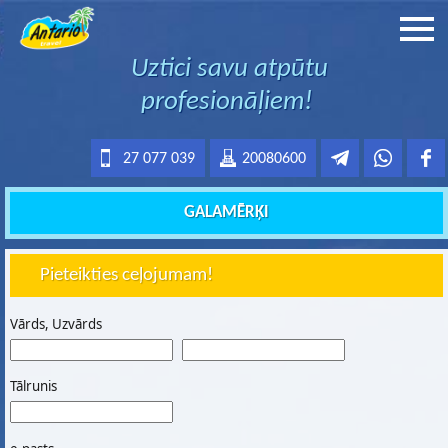
Uztici savu atpūtu
profesionāļiem!
27 077 039
20080600
GALAMĒRĶI
Pieteikties ceļojumam!
Vārds, Uzvārds
Tālrunis