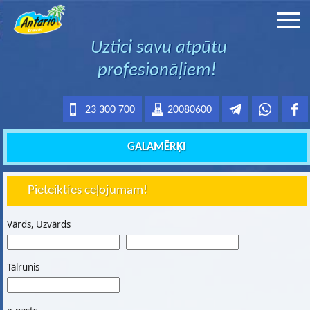
Uztici savu atpūtu
profesionāļiem!
23 300 700
20080600
GALAMĒRĶI
Pieteikties ceļojumam!
Vārds, Uzvārds
Tālrunis