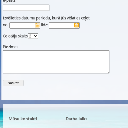
e-pasts
Izvēlieties datumu periodu, kurā Jūs vēlaties ceļot
no:
līdz:
Ceļotāju skaits
Piezīmes
Mūsu kontakti
Darba laiks