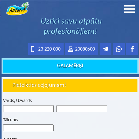
Uztici savu atpūtu
profesionāļiem!
23 220 000
20080600
GALAMĒRĶI
Pieteikties ceļojumam!
Vārds, Uzvārds
Tālrunis