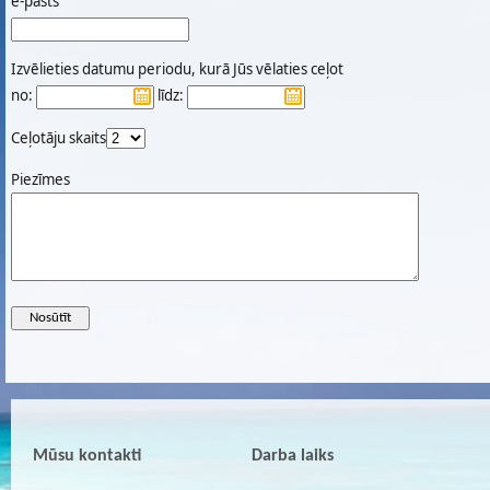
e-pasts
Izvēlieties datumu periodu, kurā Jūs vēlaties ceļot
no:
līdz:
Ceļotāju skaits
Piezīmes
Mūsu kontakti
Darba laiks