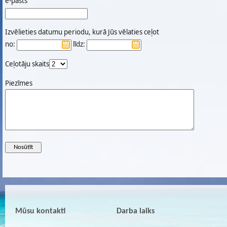
e-pasts
Izvēlieties datumu periodu, kurā Jūs vēlaties ceļot
no:
līdz:
Ceļotāju skaits
Piezīmes
Mūsu kontakti
Darba laiks