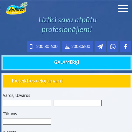
Uztici savu atpūtu
profesionāļiem!
200 80 600
20080600
GALAMĒRĶI
Pieteikties ceļojumam!
Vārds, Uzvārds
Tālrunis