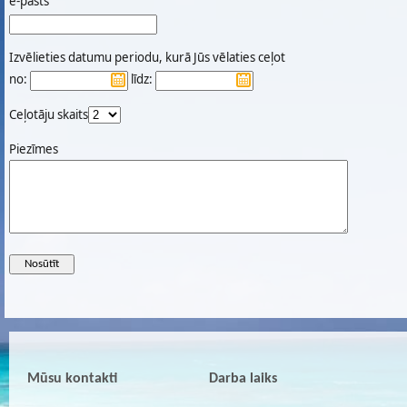
e-pasts
Izvēlieties datumu periodu, kurā Jūs vēlaties ceļot
no:
līdz:
Ceļotāju skaits
Piezīmes
Mūsu kontakti
Darba laiks