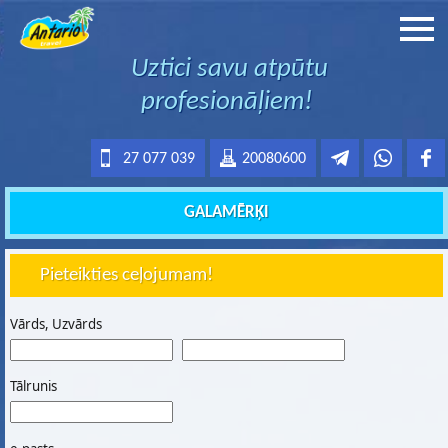
Uztici savu atpūtu
profesionāļiem!
27 077 039
20080600
GALAMĒRĶI
Pieteikties ceļojumam!
Vārds, Uzvārds
Tālrunis