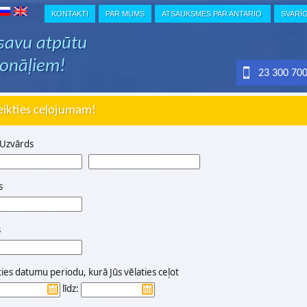
KONTAKTI
PAR MUMS
ATSAUKSMES PAR ANTARIO
SVARĪ
 savu atpūtu
ionāļiem!
23 300 70
eikties ceļojumam!
 Uzvārds
s
s
ties datumu periodu, kurā Jūs vēlaties ceļot
līdz: