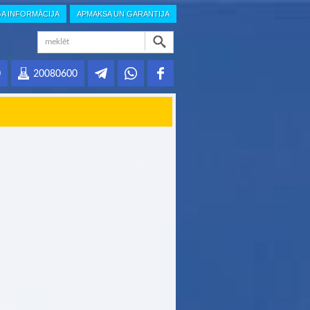
GA INFORMĀCIJA
APMAKSA UN GARANTIJA
0
20080600