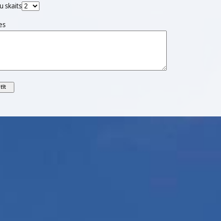
u skaits
es