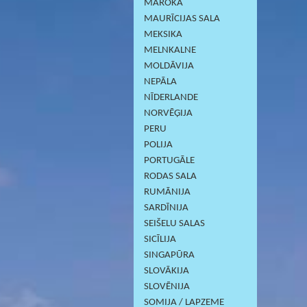
MAROKA
MAURĪCIJAS SALA
MEKSIKA
MELNKALNE
MOLDĀVIJA
NEPĀLA
NĪDERLANDE
NORVĒĢIJA
PERU
POLIJA
PORTUGĀLE
RODAS SALA
RUMĀNIJA
SARDĪNIJА
SEIŠELU SALAS
SICĪLIJA
SINGAPŪRA
SLOVĀKIJA
SLOVĒNIJA
SOMIJA / LAPZEME