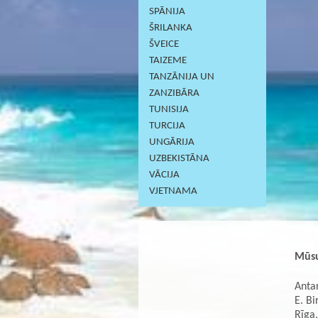
SPĀNIJA
ŠRILANKA
ŠVEICE
TAIZEME
TANZĀNIJA UN
ZANZIBĀRA
TUNISIJA
TURCIJA
UNGĀRIJA
UZBEKISTĀNA
VĀCIJA
VJETNAMA
Mūsu
Antar
E. Bi
Rīga,