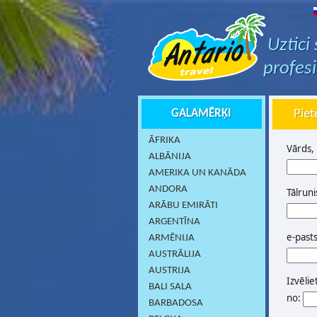
Uztici
profes
GALAMĒRĶI
Piet
ĀFRIKA
Vārds,
ALBĀNIJA
AMERIKA UN KANĀDA
ANDORA
Tālruni
ARĀBU EMIRĀTI
ARGENTĪNA
e-past
ARMĒNIJA
AUSTRĀLIJA
AUSTRIJA
Izvēlie
BALI SALA
no:
BARBADOSA