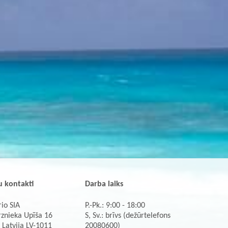
 kontakti
Darba laiks
io SIA
P.-Pk.: 9:00 - 18:00
rznieka Upīša 16
S, Sv.: brīvs (dežūrtelefons
 Latvija LV-1011
20080600)