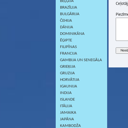
BEĻĢIJA
Ceļotāj
BRAZĪLIJA
Piezīm
BULGĀRIJA
ČEHIJA
DĀNIJA
DOMINIKĀNA
ĒĢIPTE
FILIPĪNAS
FRANCIJA
GAMBIJA UN SENEGĀLA
GRIEĶIJA
GRUZIJA
HORVĀTIJA
IGAUNIJA
INDIJA
ISLANDE
ITĀLIJA
JAMAIKA
JAPĀNA
KAMBODŽA