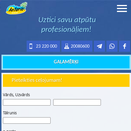
Uztici savu atpūtu
profesionāļiem!
23 220 000
20080600
GALAMĒRĶI
Pieteikties ceļojumam!
Vārds, Uzvārds
Tālrunis