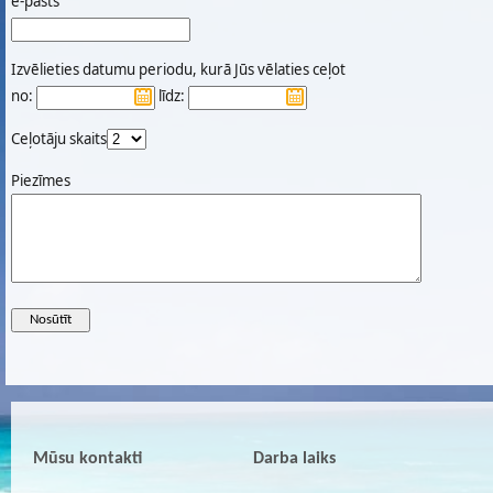
e-pasts
Izvēlieties datumu periodu, kurā Jūs vēlaties ceļot
no:
līdz:
Ceļotāju skaits
Piezīmes
Mūsu kontakti
Darba laiks