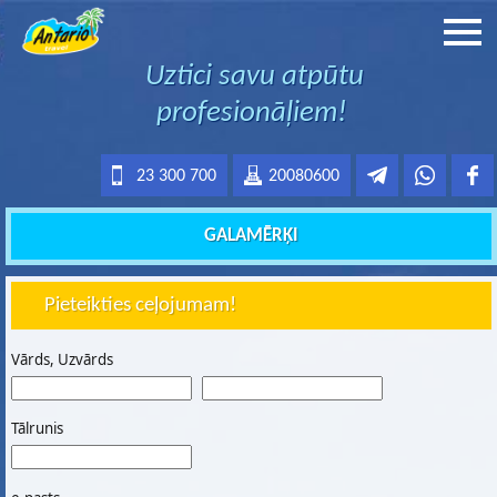
Uztici savu atpūtu
profesionāļiem!
23 300 700
20080600
GALAMĒRĶI
Pieteikties ceļojumam!
Vārds, Uzvārds
Tālrunis