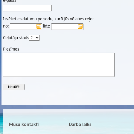
e-pasts
Izvēlieties datumu periodu, kurā Jūs vēlaties ceļot
no:
līdz:
Ceļotāju skaits
Piezīmes
Mūsu kontakti
Darba laiks