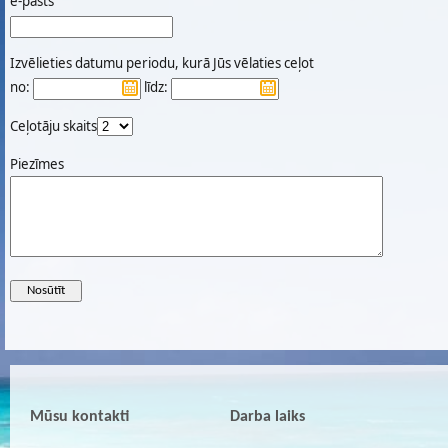
e-pasts
Izvēlieties datumu periodu, kurā Jūs vēlaties ceļot
no:
līdz:
Ceļotāju skaits
Piezīmes
Mūsu kontakti
Darba laiks