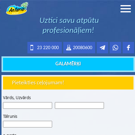
Uztici savu atpūtu
profesionāļiem!
23 220 000
20080600
GALAMĒRĶI
Pieteikties ceļojumam!
Vārds, Uzvārds
Tālrunis