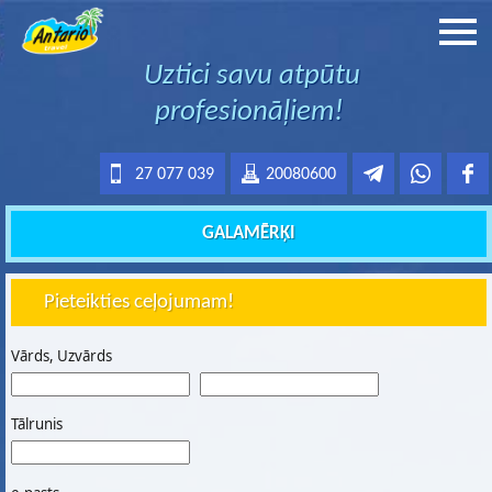
Uztici savu atpūtu
profesionāļiem!
27 077 039
20080600
GALAMĒRĶI
Pieteikties ceļojumam!
Vārds, Uzvārds
Tālrunis