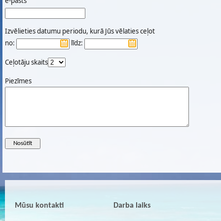
e-pasts
Izvēlieties datumu periodu, kurā Jūs vēlaties ceļot
no:
līdz:
Ceļotāju skaits
Piezīmes
Mūsu kontakti
Darba laiks