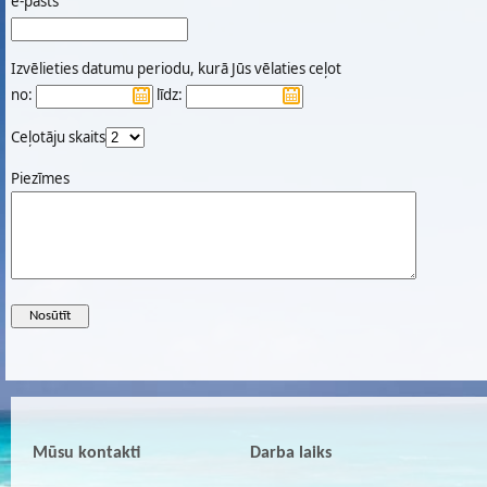
e-pasts
Izvēlieties datumu periodu, kurā Jūs vēlaties ceļot
no:
līdz:
Ceļotāju skaits
Piezīmes
Mūsu kontakti
Darba laiks