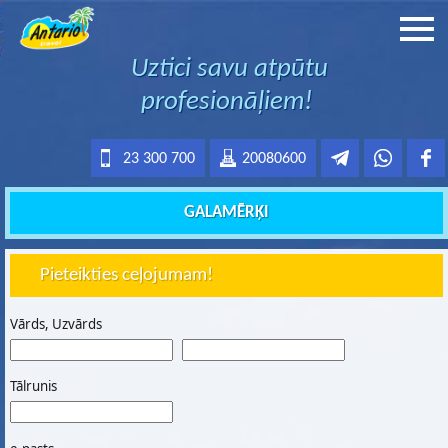
Uztici savu atpūtu
profesionāļiem!
23 300 700
20080600
GALAMĒRĶI
Pieteikties ceļojumam!
Vārds, Uzvārds
Tālrunis