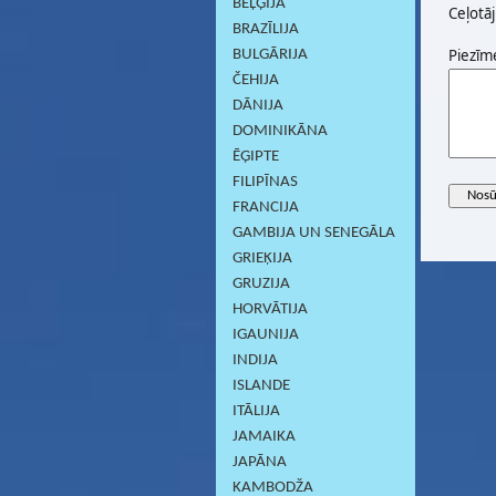
BEĻĢIJA
Ceļotāj
BRAZĪLIJA
Piezīm
BULGĀRIJA
ČEHIJA
DĀNIJA
DOMINIKĀNA
ĒĢIPTE
FILIPĪNAS
FRANCIJA
GAMBIJA UN SENEGĀLA
GRIEĶIJA
GRUZIJA
HORVĀTIJA
IGAUNIJA
INDIJA
ISLANDE
ITĀLIJA
JAMAIKA
JAPĀNA
KAMBODŽA