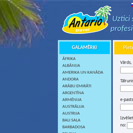
Uztici
profes
GALAMĒRĶI
Piet
ĀFRIKA
Vārds,
ALBĀNIJA
AMERIKA UN KANĀDA
ANDORA
Tālruni
ARĀBU EMIRĀTI
ARGENTĪNA
e-past
ARMĒNIJA
AUSTRĀLIJA
AUSTRIJA
Izvēlie
BALI SALA
no:
BARBADOSA