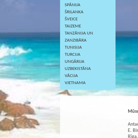
SPĀNIJA
ŠRILANKA
ŠVEICE
TAIZEME
TANZĀNIJA UN
ZANZIBĀRA
TUNISIJA
TURCIJA
UNGĀRIJA
UZBEKISTĀNA
VĀCIJA
VJETNAMA
Mūsu
Antar
E. Bi
Rīga,