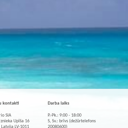
 kontakti
Darba laiks
io SIA
P.-Pk.: 9:00 - 18:00
rznieka Upīša 16
S, Sv.: brīvs (dežūrtelefons
 Latvija LV-1011
20080600)