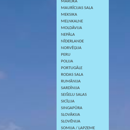
MAROKA
MAURĪCIJAS SALA
MEKSIKA
MELNKALNE
MOLDĀVIJA
NEPĀLA
NĪDERLANDE
NORVĒĢIJA
PERU
POLIJA
PORTUGĀLE
RODAS SALA
RUMĀNIJA
SARDĪNIJА
SEIŠELU SALAS
SICĪLIJA
SINGAPŪRA
SLOVĀKIJA
SLOVĒNIJA
SOMIJA / LAPZEME