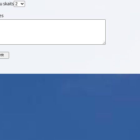
u skaits
es