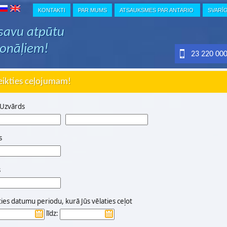
KONTAKTI
PAR MUMS
ATSAUKSMES PAR ANTARIO
SVARĪ
 savu atpūtu
ionāļiem!
23 220 00
eikties ceļojumam!
 Uzvārds
s
s
ties datumu periodu, kurā Jūs vēlaties ceļot
līdz: