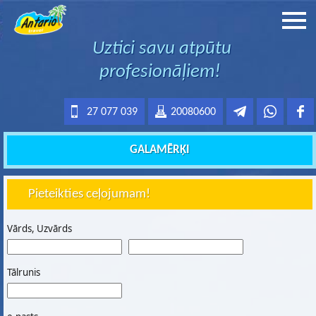
Uztici savu atpūtu
profesionāļiem!
27 077 039
20080600
GALAMĒRĶI
Pieteikties ceļojumam!
Vārds, Uzvārds
Tālrunis