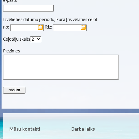
e-pasts
Izvēlieties datumu periodu, kurā Jūs vēlaties ceļot
no:
līdz:
Ceļotāju skaits
Piezīmes
Mūsu kontakti
Darba laiks